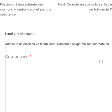
Navigare
Previous:
9 ingrediente din
Next:
Ce este un sos salsa si la ce
camara – ajutor de pret pentru
se foloseste ?
în
curatenie
articole
Lasă un răspuns
Adresa ta de email nu va fi publicată.
Câmpurile obligatorii sunt marcate cu
*
Comentariu
*