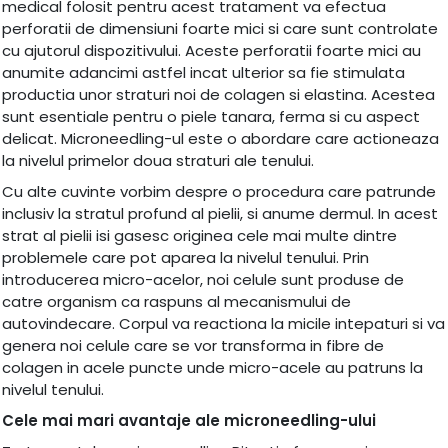
medical folosit pentru acest tratament va efectua
perforatii de dimensiuni foarte mici si care sunt controlate
cu ajutorul dispozitivului. Aceste perforatii foarte mici au
anumite adancimi astfel incat ulterior sa fie stimulata
productia unor straturi noi de colagen si elastina. Acestea
sunt esentiale pentru o piele tanara, ferma si cu aspect
delicat. Microneedling-ul este o abordare care actioneaza
la nivelul primelor doua straturi ale tenului.
Cu alte cuvinte vorbim despre o procedura care patrunde
inclusiv la stratul profund al pielii, si anume dermul. In acest
strat al pielii isi gasesc originea cele mai multe dintre
problemele care pot aparea la nivelul tenului. Prin
introducerea micro-acelor, noi celule sunt produse de
catre organism ca raspuns al mecanismului de
autovindecare. Corpul va reactiona la micile intepaturi si va
genera noi celule care se vor transforma in fibre de
colagen in acele puncte unde micro-acele au patruns la
nivelul tenului.
Cele mai mari avantaje ale microneedling-ului