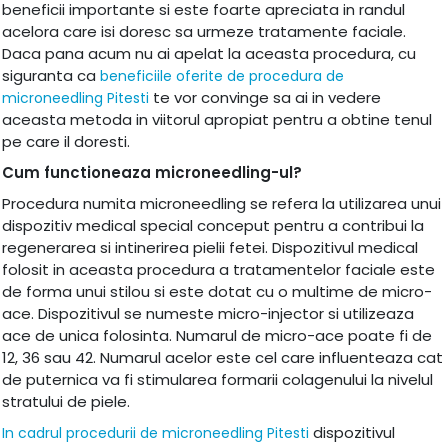
beneficii importante si este foarte apreciata in randul
acelora care isi doresc sa urmeze tratamente faciale.
Daca pana acum nu ai apelat la aceasta procedura, cu
siguranta ca
beneficiile oferite de procedura de
te vor convinge sa ai in vedere
microneedling Pitesti
aceasta metoda in viitorul apropiat pentru a obtine tenul
pe care il doresti.
Cum functioneaza microneedling-ul?
Procedura numita microneedling se refera la utilizarea unui
dispozitiv medical special conceput pentru a contribui la
regenerarea si intinerirea pielii fetei. Dispozitivul medical
folosit in aceasta procedura a tratamentelor faciale este
de forma unui stilou si este dotat cu o multime de micro-
ace. Dispozitivul se numeste micro-injector si utilizeaza
ace de unica folosinta. Numarul de micro-ace poate fi de
12, 36 sau 42. Numarul acelor este cel care influenteaza cat
de puternica va fi stimularea formarii colagenului la nivelul
stratului de piele.
dispozitivul
In cadrul procedurii de microneedling Pitesti