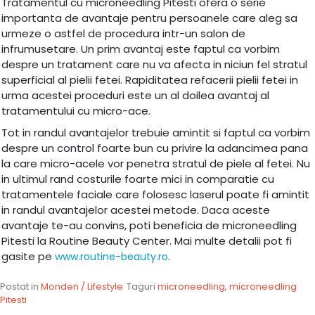
Tratamentul cu microneedling Pitesti ofera o serie
importanta de avantaje pentru persoanele care aleg sa
urmeze o astfel de procedura intr-un salon de
infrumusetare. Un prim avantaj este faptul ca vorbim
despre un tratament care nu va afecta in niciun fel stratul
superficial al pielii fetei. Rapiditatea refacerii pielii fetei in
urma acestei proceduri este un al doilea avantaj al
tratamentului cu micro-ace.
Tot in randul avantajelor trebuie amintit si faptul ca vorbim
despre un control foarte bun cu privire la adancimea pana
la care micro-acele vor penetra stratul de piele al fetei. Nu
in ultimul rand costurile foarte mici in comparatie cu
tratamentele faciale care folosesc laserul poate fi amintit
in randul avantajelor acestei metode. Daca aceste
avantaje te-au convins, poti beneficia de microneedling
Pitesti la Routine Beauty Center. Mai multe detalii pot fi
gasite pe
.
www.routine-beauty.ro
Postat in
Monden / Lifestyle
Taguri
microneedling
,
microneedling
Pitesti