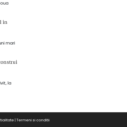
 doua
l in
uni mari
construi
it, la
ialitate
|
Termeni si conditii