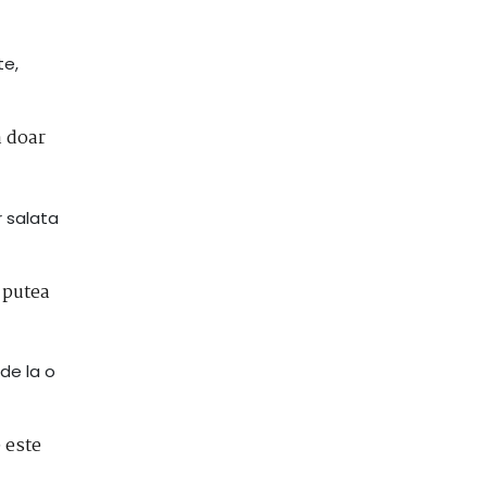
te,
a doar
r salata
 putea
 de la o
 este