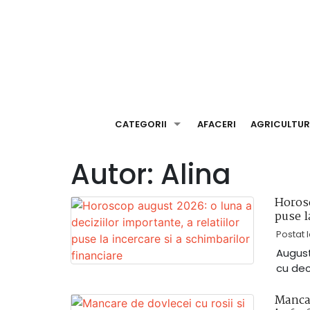
Skip
to
content
CATEGORII
AFACERI
AGRICULTU
Autor:
Alina
Horosc
puse l
Postat 
August
cu deci
Mancar