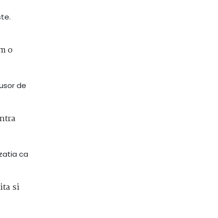
ste.
um o
 usor de
ntra
zatia ca
ita si