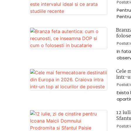
Postat 
Pentru
Pentru 
Branza
folose
Postat 
In fat
observ
Cele m
intr-u
Postat 
Exista
aparti
12 iul
Sfantu
Postat 