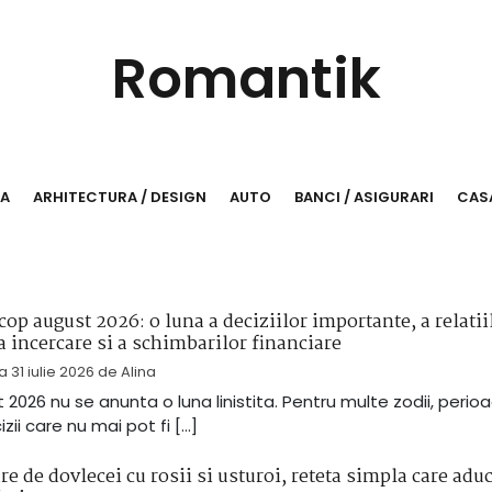
Romantik
RA
ARHITECTURA / DESIGN
AUTO
BANCI / ASIGURARI
CASA
op august 2026: o luna a deciziilor importante, a relatii
a incercare si a schimbarilor financiare
la
31 iulie 2026
de
Alina
 2026 nu se anunta o luna linistita. Pentru multe zodii, perio
zii care nu mai pot fi […]
e de dovlecei cu rosii si usturoi, reteta simpla care adu