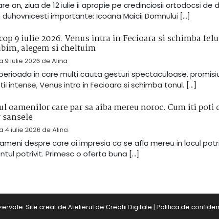
are an, ziua de 12 iulie ii apropie pe credinciosii ortodocsi de
 duhovnicesti importante: Icoana Maicii Domnului […]
op 9 iulie 2026. Venus intra in Fecioara si schimba felu
ubim, alegem si cheltuim
la
9 iulie 2026
de
Alina
 perioada in care multi cauta gesturi spectaculoase, promisi
tii intense, Venus intra in Fecioara si schimba tonul. […]
ul oamenilor care par sa aiba mereu noroc. Cum iti poti 
 sansele
la
4 iulie 2026
de
Alina
ameni despre care ai impresia ca se afla mereu in locul potriv
ul potrivit. Primesc o oferta buna […]
zervate. Site creat de
Atelierul de Creatii Digitale
|
Politica de confident