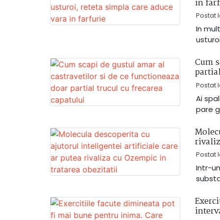
in far
Postat 
In mul
usturo
Cum sc
partia
Postat 
Ai spal
pare g
Molecu
rivali
Postat 
Intr-u
substa
Exerci
interv