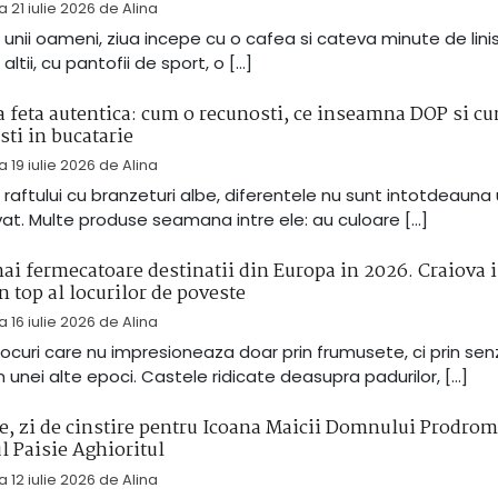
la
21 iulie 2026
de
Alina
 unii oameni, ziua incepe cu o cafea si cateva minute de lini
altii, cu pantofii de sport, o […]
 feta autentica: cum o recunosti, ce inseamna DOP si c
sti in bucatarie
la
19 iulie 2026
de
Alina
a raftului cu branzeturi albe, diferentele nu sunt intotdeauna
at. Multe produse seamana intre ele: au culoare […]
ai fermecatoare destinatii din Europa in 2026. Craiova i
n top al locurilor de poveste
la
16 iulie 2026
de
Alina
 locuri care nu impresioneaza doar prin frumusete, ci prin sen
n unei alte epoci. Castele ridicate deasupra padurilor, […]
ie, zi de cinstire pentru Icoana Maicii Domnului Prodrom
l Paisie Aghioritul
la
12 iulie 2026
de
Alina