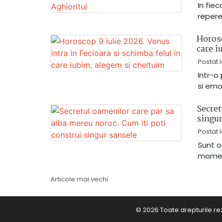
In fiec
repere
Horosc
care i
Postat 
Intr-o
si emo
Secret
singur
Postat 
Sunt o
moment
Navigare
Articole mai vechi
în
© 2026 Toate drepturile re
articole