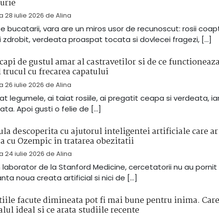
furie
la
28 iulie 2026
de
Alina
te bucatarii, vara are un miros usor de recunoscut: rosii coap
i zdrobit, verdeata proaspat tocata si dovlecei fragezi, […]
api de gustul amar al castravetilor si de ce functioneaz
l trucul cu frecarea capatului
la
26 iulie 2026
de
Alina
at legumele, ai taiat rosiile, ai pregatit ceapa si verdeata, ia
ata. Apoi gusti o felie de […]
la descoperita cu ajutorul inteligentei artificiale care ar
za cu Ozempic in tratarea obezitatii
la
24 iulie 2026
de
Alina
n laborator de la Stanford Medicine, cercetatorii nu au pornit
nta noua creata artificial si nici de […]
tiile facute dimineata pot fi mai bune pentru inima. Care
alul ideal si ce arata studiile recente