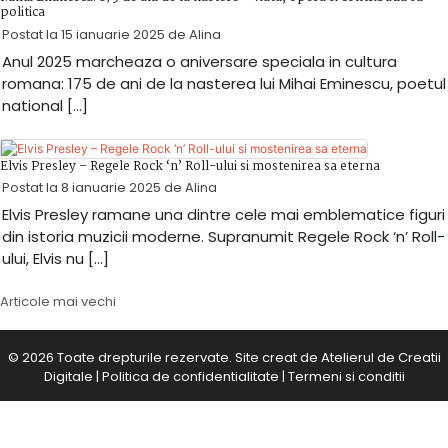
politica
Postat la
15 ianuarie 2025
de
Alina
Anul 2025 marcheaza o aniversare speciala in cultura
romana: 175 de ani de la nasterea lui Mihai Eminescu, poetul
national […]
Elvis Presley – Regele Rock ‘n’ Roll-ului si mostenirea sa eterna
Postat la
8 ianuarie 2025
de
Alina
Elvis Presley ramane una dintre cele mai emblematice figuri
din istoria muzicii moderne. Supranumit Regele Rock ‘n’ Roll-
ului, Elvis nu […]
Navigare
Articole mai vechi
în
articole
© 2026 Toate drepturile rezervate. Site creat de
Atelierul de Creatii
Digitale
|
Politica de confidentialitate
|
Termeni si conditii