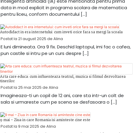
Inteligenta artificiala (IA) este mentionata pentru prima
data in mod explicit in programa scolara de matematica
pentru liceu, conform documentului […]
Autodidact in era internetului: cum inveti orice fara sa mergi la scoala
Postat la
21 august 2025
de
Alina
E luni dimineata. Ora 9 fix. Deschid laptopul, imi fac o cafea,
pun castile si intru pe un curs despre […]
Arta care educa: cum influenteaza teatrul, muzica si filmul dezvoltarea
tinerilor
Postat la
25 mai 2025
de
Alina
Imagineaza-ti un copil de 12 ani, care sta intr-un colt de
sala si urmareste cum pe scena se desfasoara o […]
9 mai – Ziua in care Romania isi aminteste cine este
Postat la
9 mai 2025
de
Alina