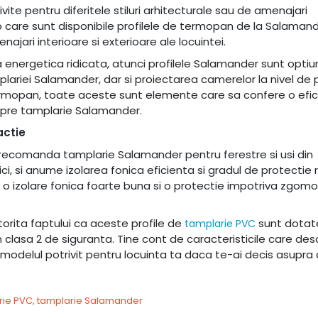
ivite pentru diferitele stiluri arhitecturale sau de amenajari
sub care sunt disponibile profilele de termopan de la Salaman
jari interioare si exterioare ale locuintei.
energetica ridicata, atunci profilele Salamander sunt opti
lariei Salamander, dar si proiectarea camerelor la nivel de pr
r termopan, toate aceste sunt elemente care sa confere o efi
spre tamplarie Salamander.
actie
recomanda tamplarie Salamander pentru ferestre si usi din
, si anume izolarea fonica eficienta si gradul de protectie r
ra o izolare fonica foarte buna si o protectie impotriva zgomo
torita faptului ca aceste profile de
sunt dotat
tamplarie PVC
in clasa 2 de siguranta. Tine cont de caracteristicile care des
odelul potrivit pentru locuinta ta daca te-ai decis asupra
rie PVC
,
tamplarie Salamander