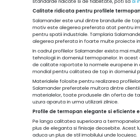
standarde ridicate si de fiabilitate, poti sa
ai 
Calitate ridicata pentru profilele termopan
Salamander este unul dintre brandurile de top 
motiv este alegerea preferata atat pentru imob
pentru spatii industriale. Tamplaria Salamand
alegerea preferata in foarte multe proiecte imo
In cadrul profilelor Salamander exista mai mul
tehnologii in domeniul termopanelor. In acest 
de calitate raportate la normele europene in 
mondial pentru calitatea de top in domeniul pr
Materialele folosite pentru realizarea profilel
Salamander preferatele multora dintre clienti
materialelor, toate produsele din oferta de ta
uzura aparuta in urma utilizarii zilnice.
Profile de termopan elegante si eficiente 
Pe langa calitatea superioara a termopanelor d
plus de eleganta si finisaje deosebite. Acest
aduca un plus de stil imobilului unde locuiesc.