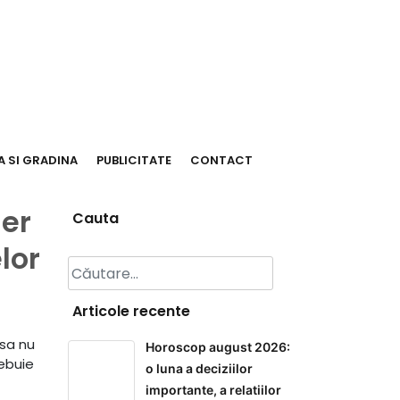
 SI GRADINA
PUBLICITATE
CONTACT
der
Cauta
lor
Caută
după:
Articole recente
 sa nu
Horoscop august 2026:
rebuie
o luna a deciziilor
importante, a relatiilor