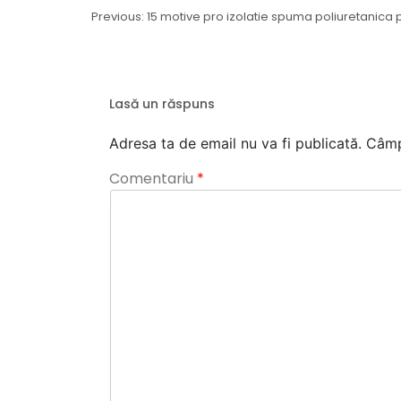
Navigare
Previous:
15 motive pro izolatie spuma poliuretanica
în
articole
Lasă un răspuns
Adresa ta de email nu va fi publicată.
Câmp
Comentariu
*