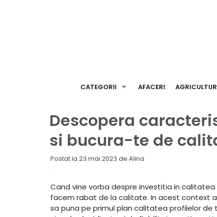
Skip
to
content
CATEGORII
AFACERI
AGRICULTU
Descopera caracteris
si bucura-te de cal
Postat la
23 mai 2023
de
Alina
Cand vine vorba despre investitia in calitatea c
facem rabat de la calitate. In acest context a
sa puna pe primul plan calitatea profilelor de 