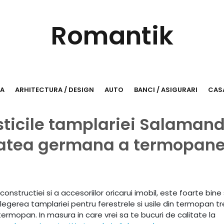
Romantik
RA
ARHITECTURA / DESIGN
AUTO
BANCI / ASIGURARI
CASA
ticile tamplariei Salaman
itatea germana a termopane
onstructiei si a accesoriilor oricarui imobil, este foarte bine
legerea tamplariei pentru ferestrele si usile din termopan t
termopan. In masura in care vrei sa te bucuri de calitate la