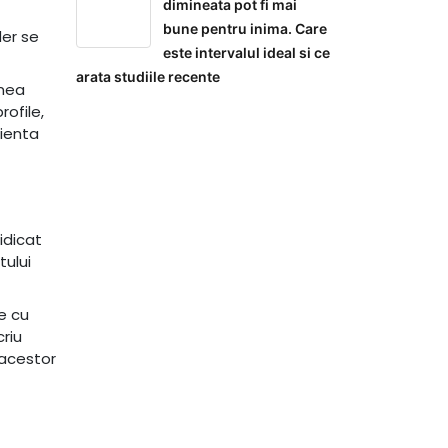
dimineata pot fi mai
bune pentru inima. Care
der se
este intervalul ideal si ce
arata studiile recente
unea
ofile,
cienta
idicat
tului
e cu
criu
 acestor