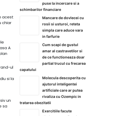
puse la incercare si a
schimbarilor financiare
in acest
Mancare de dovlecei cu
 chiar
rosii si usturoi, reteta
simpla care aduce vara
in farfurie
ele
Cum scapi de gustul
lasa A
amar al castravetilor si
plan
de ce functioneaza doar
partial trucul cu frecarea
brand-ul
capatului
Molecula descoperita cu
iu si la
ajutorul inteligentei
artificiale care ar putea
rivaliza cu Ozempic in
siv un
tratarea obezitatii
e sa
Exercitiile facute