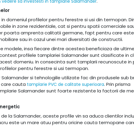
.
in vedere sa investesti in tamplarie Salamander
elor
in domeniul profilelor pentru ferestre si usi din termopan. D
ile in zone rezidentiale, cat si pentru spatii comerciale sau
er poarta amprenta calitatii germane, fapt pentru care este
biliare sau in cazul unei mari diversitati de constructii.
te modele, insa fiecare dintre acestea beneficiaza de ultim
context profilele tamplariei Salamander sunt clasificate in c
acest domeniu. In consecinta sunt tamplarii recunoscute in 
ofilelor pentru ferestre si usi termopan.
or Salamander si tehnologiile utilizate fac din produsele sub 
i care cauta
. Prin prisma
tamplarie PVC de calitate superioara
mplarie Salamander sunt foarte rezistente la factorii de med
energetic
e la Salamander, aceste profile vin sa aduca clientilor inclu
 lucru este un mare atuu pentru oricine cauta termopane car