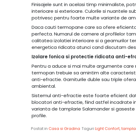
Finisajele sunt in acelasi timp minimaliste, potr
interioare si exterioare. Culorile si nuantele 
potrivesc pentru foarte multe variante de amena
Daca cauti termopane care sa ofere eficienta 
perfecta. Numarul de camere al profilelor tamp
calitatea izolatiei interioare si a geamurilo
energetica ridicata atunci cand discutam de
Izolare fonica si protectie ridicata anti-efr
Pentru a aduce si mai multe argumente care 
termopan trebuie sa amintim alte caracteristici
anti-efractie. Garniturile duble sau triple ofe
ambiental.
Sistemul anti-efractie este foarte eficient da
blocatori anti-efractie, fiind astfel incadrate 
varianta de tamplarie Salamander si gaseste m
profile.
Postat in
Casa si Gradina
Taguri
Light Confort
,
tampla