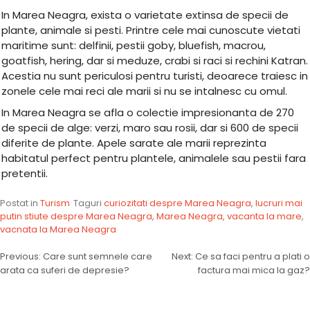
In Marea Neagra, exista o varietate extinsa de specii de
plante, animale si pesti. Printre cele mai cunoscute vietati
maritime sunt: delfinii, pestii goby, bluefish, macrou,
goatfish, hering, dar si meduze, crabi si raci si rechini Katran.
Acestia nu sunt periculosi pentru turisti, deoarece traiesc in
zonele cele mai reci ale marii si nu se intalnesc cu omul.
In Marea Neagra se afla o colectie impresionanta de 270
de specii de alge: verzi, maro sau rosii, dar si 600 de specii
diferite de plante. Apele sarate ale marii reprezinta
habitatul perfect pentru plantele, animalele sau pestii fara
pretentii.
Postat in
Turism
Taguri
curiozitati despre Marea Neagra
,
lucruri mai
putin stiute despre Marea Neagra
,
Marea Neagra
,
vacanta la mare
,
vacnata la Marea Neagra
Navigare
Previous:
Care sunt semnele care
Next:
Ce sa faci pentru a plati o
arata ca suferi de depresie?
factura mai mica la gaz?
în
articole