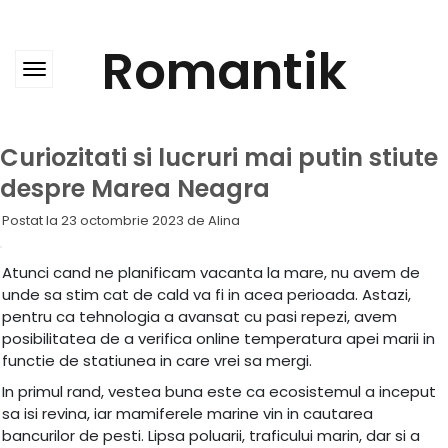
Skip
to
content
Romantik
Curiozitati si lucruri mai putin stiute
despre Marea Neagra
Postat la
23 octombrie 2023
de
Alina
Atunci cand ne planificam vacanta la mare, nu avem de
unde sa stim cat de cald va fi in acea perioada. Astazi,
pentru ca tehnologia a avansat cu pasi repezi, avem
posibilitatea de a verifica online temperatura apei marii in
functie de statiunea in care vrei sa mergi.
In primul rand, vestea buna este ca ecosistemul a inceput
sa isi revina, iar mamiferele marine vin in cautarea
bancurilor de pesti. Lipsa poluarii, traficului marin, dar si a