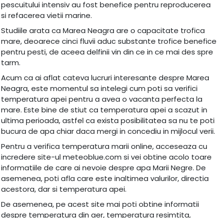
pescuitului intensiv au fost benefice pentru reproducerea
si refacerea vietii marine.
Studiile arata ca Marea Neagra are o capacitate trofica
mare, deoarece cinci fluvii aduc substante trofice benefice
pentru pesti, de aceea delfinii vin din ce in ce mai des spre
tarm.
Acum ca ai aflat cateva lucruri interesante despre Marea
Neagra, este momentul sa intelegi cum poti sa verifici
temperatura apei pentru a avea o vacanta perfecta la
mare. Este bine de stiut ca temperatura apei a scazut in
ultima perioada, astfel ca exista posibilitatea sa nu te poti
bucura de apa chiar daca mergi in concediu in mijlocul verii.
Pentru a verifica temperatura marii online, acceseaza cu
incredere site-ul meteoblue.com si vei obtine acolo toare
informatiile de care ai nevoie despre apa Marii Negre. De
asemenea, poti afla care este inaltimea valurilor, directia
acestora, dar si temperatura apei.
De asemenea, pe acest site mai poti obtine informatii
despre temperatura din aer, temperatura resimtita,