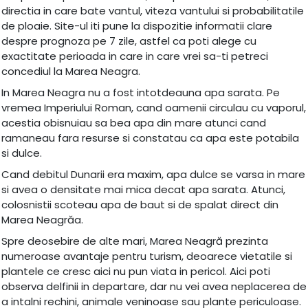
directia in care bate vantul, viteza vantului si probabilitatile
de ploaie. Site-ul iti pune la dispozitie informatii clare
despre prognoza pe 7 zile, astfel ca poti alege cu
exactitate perioada in care in care vrei sa-ti petreci
concediul la Marea Neagra.
In Marea Neagra nu a fost intotdeauna apa sarata. Pe
vremea Imperiului Roman, cand oamenii circulau cu vaporul,
acestia obisnuiau sa bea apa din mare atunci cand
ramaneau fara resurse si constatau ca apa este potabila
si dulce.
Cand debitul Dunarii era maxim, apa dulce se varsa in mare
si avea o densitate mai mica decat apa sarata. Atunci,
colosnistii scoteau apa de baut si de spalat direct din
Marea Neagrăa.
Spre deosebire de alte mari, Marea Neagră prezinta
numeroase avantaje pentru turism, deoarece vietatile si
plantele ce cresc aici nu pun viata in pericol. Aici poti
observa delfinii in departare, dar nu vei avea neplacerea de
a intalni rechini, animale veninoase sau plante periculoase.