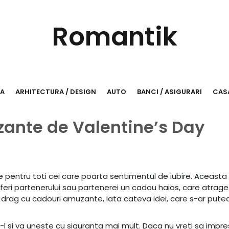
Romantik
RA
ARHITECTURA / DESIGN
AUTO
BANCI / ASIGURARI
CASA
ante de Valentine’s Day
re pentru toti cei care poarta sentimentul de iubire. Aceasta 
feri partenerului sau partenerei un cadou haios, care atrag
a drag cu cadouri amuzante, iata cateva idei, care s-ar pute
-l si va uneste cu siguranta mai mult. Daca nu vreti sa impre