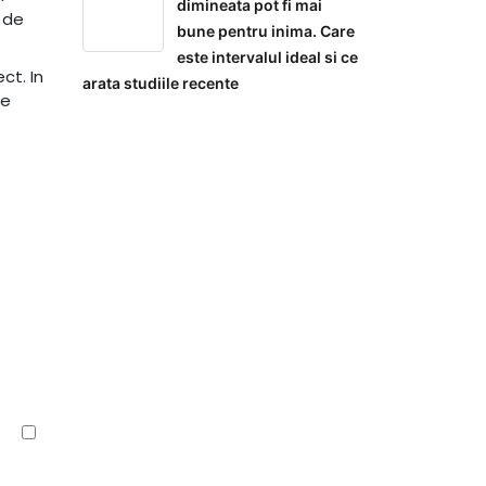
dimineata pot fi mai
 de
bune pentru inima. Care
este intervalul ideal si ce
ct. In
arata studiile recente
te