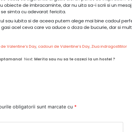
 obiecte de imbracaminte, dar nu uita sa-i scrii si un mesaj
se simta cu adevarat fericita.
tul sau iubita si de aceea putem alege mai bine cadoul perfe
tea gasi acel ceva care va aduce o doza de bucurie, dar si mul
de Valentine’s Day
,
cadouri de Valentine’s Day
,
Ziua indragostitilor
 saptamanal
Next:
Merita sau nu sa te cazezi la un hostel ?
urile obligatorii sunt marcate cu
*