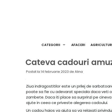
Skip
to
content
CATEGORII
AFACERI
AGRICULTU
Cateva cadouri amuz
Postat la
14 februarie 2023
de
Alina
Ziua indragostitilor este un prilej de sarbatoa
poate sa fie cu adevarat speciala daca veti o
zambete. Daca iti place sa surprinzi pe cinev
ajute in ceea ce priveste alegerea cadoului.
Un cadou haios va ajuta sa va relaxati privindu