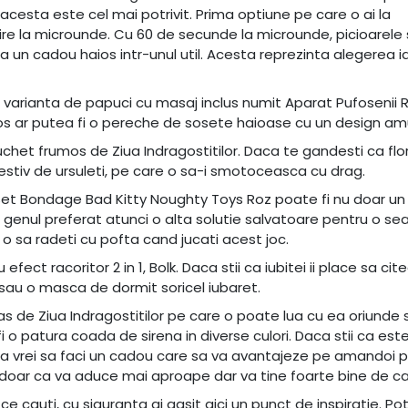
acesta este cel mai potrivit. Prima optiune pe care o ai la
re la microunde. Cu 60 de secunde la microunde, picioarele 
 un cadou haios intr-unul util. Acesta reprezinta alegerea i
varianta de papuci cu masaj inclus numit Aparat Pufosenii 
ios ar putea fi o pereche de sosete haioase cu un design am
chet frumos de Ziua Indragostitilor. Daca te gandesti ca flor
stiv de ursuleti, pe care o sa-i smotoceasca cu drag.
n Set Bondage Bad Kitty Noughty Toys Roz poate fi nu doar u
e genul preferat atunci o alta solutie salvatoare pentru o se
o sa radeti cu pofta cand jucati acest joc.
ect racoritor 2 in 1, Bolk. Daca stii ca iubitei ii place sa ci
 sau o masca de dormit soricel iubaret.
s de Ziua Indragostitilor pe care o poate lua cu ea oriunde 
o patura coada de sirena in diverse culori. Daca stii ca est
a vrei sa faci un cadou care sa va avantajeze pe amandoi p
doar ca va aduce mai aproape dar va tine foarte bine de ca
auti, cu siguranta ai gasit aici un punct de inspiratie. Pot