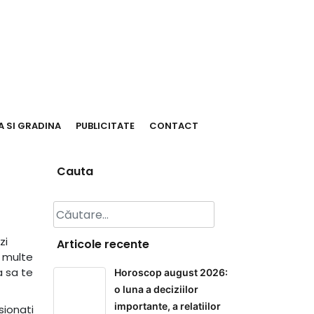
 SI GRADINA
PUBLICITATE
CONTACT
Cauta
Caută
după:
zi
Articole recente
e multe
a sa te
Horoscop august 2026:
o luna a deciziilor
importante, a relatiilor
sionati