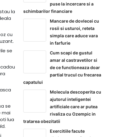
puse la incercare si a
stau la
schimbarilor financiare
deala
Mancare de dovlecei cu
rosii si usturoi, reteta
Roz cu
simpla care aduce vara
uzant.
in farfurie
ile se
Cum scapi de gustul
amar al castravetilor si
n cadou
de ce functioneaza doar
ara
partial trucul cu frecarea
capatului
teasca
Molecula descoperita cu
ajutorul inteligentei
sa se
artificiale care ar putea
e mai
rivaliza cu Ozempic in
oti lua
tratarea obezitatii
ld.
Exercitiile facute
i