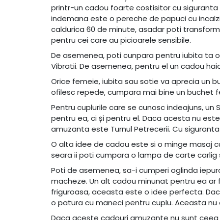
printr-un cadou foarte costisitor cu siguranta 
indemana este o pereche de papuci cu incalzi
caldurica 60 de minute, asadar poti transforma
pentru cei care au picioarele sensibile.
De asemenea, poti cunpara pentru iubita ta o 
Vibratii. De asemenea, pentru el un cadou ha
Orice femeie, iubita sau sotie va aprecia un bu
ofilesc repede, cumpara mai bine un buchet fe
Pentru cuplurile care se cunosc indeajuns, u
pentru ea, ci și pentru el. Daca acesta nu est
amuzanta este Turnul Petrecerii. Cu siguranta 
O alta idee de cadou este si o minge masaj cu ef
seara ii poti cumpara o lampa de carte carlig
Poti de asemenea, sa-i cumperi oglinda iepura
macheze. Un alt cadou minunat pentru ea ar fi 
friguroasa, aceasta este o idee perfecta. Dac
o patura cu maneci pentru cuplu. Aceasta nu 
Daca aceste cadouri amuzante nu sunt ceea ce c