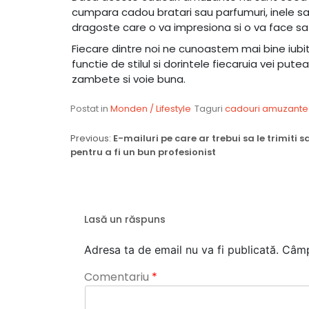
cumpara cadou bratari sau parfumuri, inele sau
dragoste care o va impresiona si o va face sa 
Fiecare dintre noi ne cunoastem mai bine iubi
functie de stilul si dorintele fiecaruia vei pu
zambete si voie buna.
Postat in
Monden / Lifestyle
Taguri
cadouri amuzante 
Navigare
Previous:
E-mailuri pe care ar trebui sa le trimiti
pentru a fi un bun profesionist
în
articole
Lasă un răspuns
Adresa ta de email nu va fi publicată.
Câmp
Comentariu
*