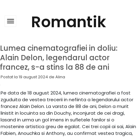
Skip
to
content
Romantik
Lumea cinematografiei in doliu:
Alain Delon, legendarul actor
francez, s-a stins la 88 de ani
Postat la
19 august 2024
de
Alina
Pe data de 18 august 2024, lumea cinematografiei a fost
zguduita de vestea trecerii in nefiinta a legendarului actor
francez Alain Delon. La varsta de 88 de ani, Delon a murit
linistit in locuinta sa din Douchy, inconjurat de cei dragi,
lasand in urma un gol imens in sufletele fanilor si o
mostenire artistica greu de egalat. Cei trei copii ai sai, Alain
Fabien, Anouchka si Anthony, au confirmat vestea tragica,