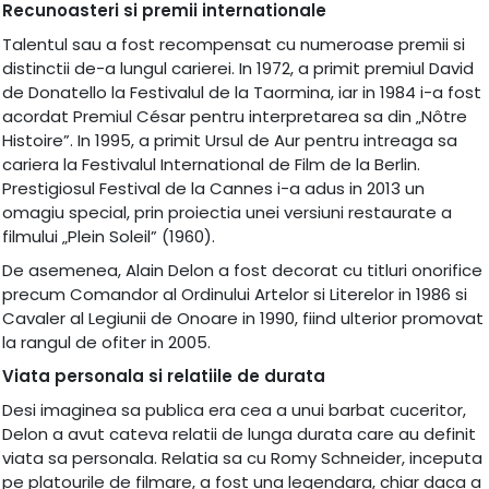
Recunoasteri si premii internationale
Talentul sau a fost recompensat cu numeroase premii si
distinctii de-a lungul carierei. In 1972, a primit premiul David
de Donatello la Festivalul de la Taormina, iar in 1984 i-a fost
acordat Premiul César pentru interpretarea sa din „Nôtre
Histoire”. In 1995, a primit Ursul de Aur pentru intreaga sa
cariera la Festivalul International de Film de la Berlin.
Prestigiosul Festival de la Cannes i-a adus in 2013 un
omagiu special, prin proiectia unei versiuni restaurate a
filmului „Plein Soleil” (1960).
De asemenea, Alain Delon a fost decorat cu titluri onorifice
precum Comandor al Ordinului Artelor si Literelor in 1986 si
Cavaler al Legiunii de Onoare in 1990, fiind ulterior promovat
la rangul de ofiter in 2005.
Viata personala si relatiile de durata
Desi imaginea sa publica era cea a unui barbat cuceritor,
Delon a avut cateva relatii de lunga durata care au definit
viata sa personala. Relatia sa cu Romy Schneider, inceputa
pe platourile de filmare, a fost una legendara, chiar daca a