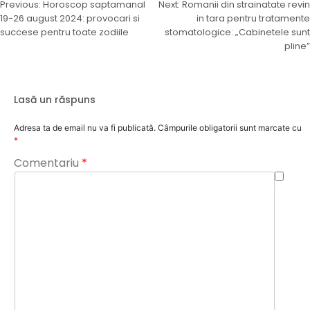
Navigare
Previous:
Horoscop saptamanal
Next:
Romanii din strainatate revin
19-26 august 2024: provocari si
in tara pentru tratamente
în
succese pentru toate zodiile
stomatologice: „Cabinetele sunt
articole
pline”
Lasă un răspuns
Adresa ta de email nu va fi publicată.
Câmpurile obligatorii sunt marcate cu
*
Comentariu
*