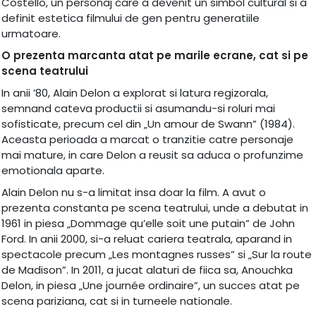
Costello, un personaj care a devenit un simbol cultural si a
definit estetica filmului de gen pentru generatiile
urmatoare.
O prezenta marcanta atat pe marile ecrane, cat si pe
scena teatrului
In anii ’80, Alain Delon a explorat si latura regizorala,
semnand cateva productii si asumandu-si roluri mai
sofisticate, precum cel din „Un amour de Swann” (1984).
Aceasta perioada a marcat o tranzitie catre personaje
mai mature, in care Delon a reusit sa aduca o profunzime
emotionala aparte.
Alain Delon nu s-a limitat insa doar la film. A avut o
prezenta constanta pe scena teatrului, unde a debutat in
1961 in piesa „Dommage qu’elle soit une putain” de John
Ford. In anii 2000, si-a reluat cariera teatrala, aparand in
spectacole precum „Les montagnes russes” si „Sur la route
de Madison”. In 2011, a jucat alaturi de fiica sa, Anouchka
Delon, in piesa „Une journée ordinaire”, un succes atat pe
scena pariziana, cat si in turneele nationale.