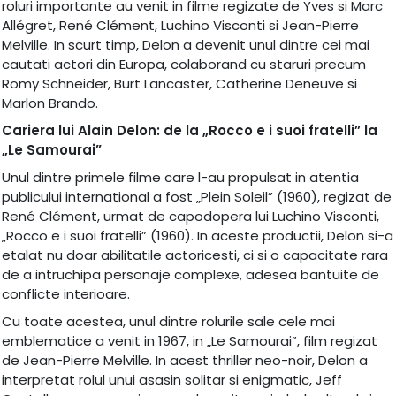
roluri importante au venit in filme regizate de Yves si Marc
Allégret, René Clément, Luchino Visconti si Jean-Pierre
Melville. In scurt timp, Delon a devenit unul dintre cei mai
cautati actori din Europa, colaborand cu staruri precum
Romy Schneider, Burt Lancaster, Catherine Deneuve si
Marlon Brando.
Cariera lui Alain Delon: de la „Rocco e i suoi fratelli” la
„Le Samourai”
Unul dintre primele filme care l-au propulsat in atentia
publicului international a fost „Plein Soleil” (1960), regizat de
René Clément, urmat de capodopera lui Luchino Visconti,
„Rocco e i suoi fratelli” (1960). In aceste productii, Delon si-a
etalat nu doar abilitatile actoricesti, ci si o capacitate rara
de a intruchipa personaje complexe, adesea bantuite de
conflicte interioare.
Cu toate acestea, unul dintre rolurile sale cele mai
emblematice a venit in 1967, in „Le Samourai”, film regizat
de Jean-Pierre Melville. In acest thriller neo-noir, Delon a
interpretat rolul unui asasin solitar si enigmatic, Jeff