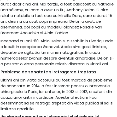
durat doar cinci ani. Mai tarziu, a fost casatorit cu Nathalie
Barthélemy, cu care a avut un fiu, Anthony Delon. O alta
relatie notabila a fost cea cu Mireille Darc, care a durat 15
ani, desi nu au avut copii impreuna. Delon a avut, de
asemenea, doi copii cu modelul olandez Rosalie van
Breemen: Anouchka si Alain-Fabien.
Incepand cu anii ’80, Alain Delon s-a stabilit in Elvetia, unde
a locuit in apropierea Genevei. Acolo si-a gasit linistea,
departe de agitatia lumii cinematografice. In ciuda
numeroaselor zvonuri despre aventuri amoroase, Delon si-
a pastrat o viata personala relativ discreta in ultimii ani.
Probleme de sanatate si retragerea treptata
Ultimii ani din viata actorului au fost marcati de probleme
de sanatate. In 2014, a fost internat pentru o interventie
chirurgicala la Paris, iar anterior, in 2013 si 2012, a suferit din
cauza unor aritmii cardiace. Aceste afectiuni l-au
determinat sa se retraga treptat din viata publica si sa isi
limiteze aparitiile.
Un simbol nemuritor al elegantei si al talentului