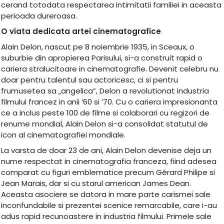
cerand totodata respectarea intimitatii familiei in aceasta
perioada dureroasa.
O viata dedicata artei cinematografice
Alain Delon, nascut pe 8 noiembrie 1935, in Sceaux, o
suburbie din apropierea Parisului, si-a construit rapid o
cariera stralucitoare in cinematografie. Devenit celebru nu
doar pentru talentul sau actoricesc, ci si pentru
frumusetea sa „angelica”, Delon a revolutionat industria
filmului francez in anii ’60 si ’70. Cu o cariera impresionanta
ce a inclus peste 100 de filme si colaborari cu regizori de
renume mondial, Alain Delon si-a consolidat statutul de
icon al cinematografiei mondiale.
La varsta de doar 23 de ani, Alain Delon devenise deja un
nume respectat in cinematografia franceza, fiind adesea
comparat cu figuri emblematice precum Gérard Philipe si
Jean Marais, dar si cu starul american James Dean.
Aceasta asociere se datora in mare parte carismei sale
inconfundabile si prezentei scenice remarcabile, care i-au
adus rapid recunoastere in industria filmului. Primele sale