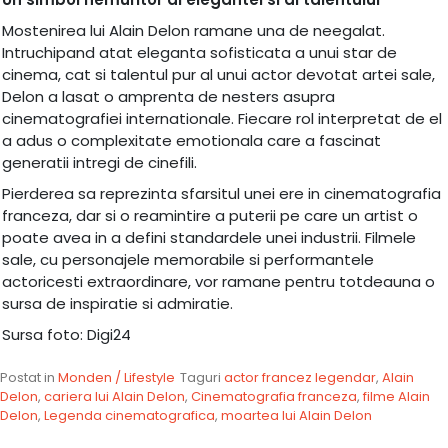
Mostenirea lui Alain Delon ramane una de neegalat.
Intruchipand atat eleganta sofisticata a unui star de
cinema, cat si talentul pur al unui actor devotat artei sale,
Delon a lasat o amprenta de nesters asupra
cinematografiei internationale. Fiecare rol interpretat de el
a adus o complexitate emotionala care a fascinat
generatii intregi de cinefili.
Pierderea sa reprezinta sfarsitul unei ere in cinematografia
franceza, dar si o reamintire a puterii pe care un artist o
poate avea in a defini standardele unei industrii. Filmele
sale, cu personajele memorabile si performantele
actoricesti extraordinare, vor ramane pentru totdeauna o
sursa de inspiratie si admiratie.
Sursa foto: Digi24
Postat in
Monden / Lifestyle
Taguri
actor francez legendar
,
Alain
Delon
,
cariera lui Alain Delon
,
Cinematografia franceza
,
filme Alain
Delon
,
Legenda cinematografica
,
moartea lui Alain Delon