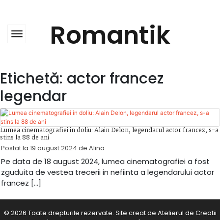
Skip
to
content
Romantik
Etichetă:
actor francez
legendar
Lumea cinematografiei in doliu: Alain Delon, legendarul actor francez, s-a
stins la 88 de ani
Postat la
19 august 2024
de
Alina
Pe data de 18 august 2024, lumea cinematografiei a fost
zguduita de vestea trecerii in nefiinta a legendarului actor
francez […]
© 2026 Toate drepturile rezervate. Site creat de
Atelierul de Creatii