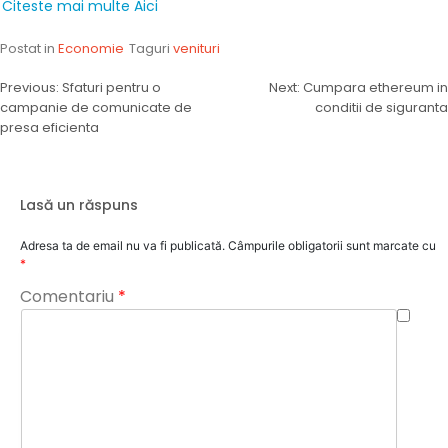
Citeste mai multe Aici
Postat in
Economie
Taguri
venituri
Navigare
Previous:
Sfaturi pentru o
Next:
Cumpara ethereum in
campanie de comunicate de
conditii de siguranta
în
presa eficienta
articole
Lasă un răspuns
Adresa ta de email nu va fi publicată.
Câmpurile obligatorii sunt marcate cu
*
Comentariu
*