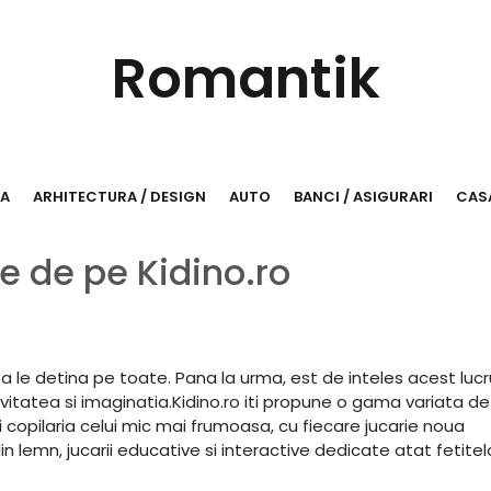
Romantik
RA
ARHITECTURA / DESIGN
AUTO
BANCI / ASIGURARI
CASA
e de pe Kidino.ro
 sa le detina pe toate. Pana la urma, est de inteles acest lucr
tivitatea si imaginatia.Kidino.ro iti propune o gama variata de 
ci copilaria celui mic mai frumoasa, cu fiecare jucarie noua
in lemn, jucarii educative si interactive dedicate atat fetitelo