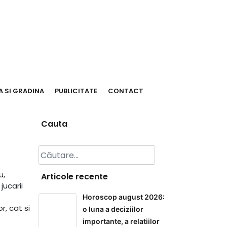
 SI GRADINA
PUBLICITATE
CONTACT
Cauta
Caută
după:
u,
Articole recente
jucarii
Horoscop august 2026:
r, cat si
o luna a deciziilor
importante, a relatiilor