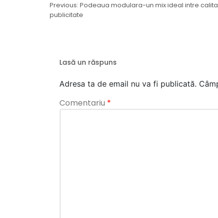
Navigare
Previous:
Podeaua modulara-un mix ideal intre calitat
publicitate
în
articole
Lasă un răspuns
Adresa ta de email nu va fi publicată.
Câmp
Comentariu
*