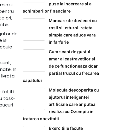
puse la incercare si a
mic si
 pentru
schimbarilor financiare
e ori,
Mancare de dovlecei cu
rite.
rosii si usturoi, reteta
gator de
simpla care aduce vara
 isi
in farfurie
rebuie
Cum scapi de gustul
amar al castravetilor si
 sunt,
de ce functioneaza doar
nate. In
partial trucul cu frecarea
 livrata
capatului
Molecula descoperita cu
el, iti
ajutorul inteligentei
nu task-
artificiale care ar putea
 bucuri
rivaliza cu Ozempic in
tratarea obezitatii
Exercitiile facute