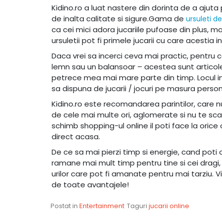
Kidino.ro a luat nastere din dorinta de a ajuta p
de inalta calitate si sigure.Gama de
ursuleti de
ca cei mici adora jucariile pufoase din plus, m
ursuletii pot fi primele jucarii cu care acestia
Daca vrei sa incerci ceva mai practic, pentru
lemn sau un balansoar – acestea sunt articole ca
petrece mea mai mare parte din timp. Locul in 
sa dispuna de jucarii / jocuri pe masura persona
Kidino.ro este recomandarea parintilor, care n
de cele mai multe ori, aglomerate si nu te sca
schimb shopping-ul online il poti face la orice o
direct acasa.
De ce sa mai pierzi timp si energie, cand poti 
ramane mai mult timp pentru tine si cei dragi, a
urilor care pot fi amanate pentru mai tarziu. Vi
de toate avantajele!
Postat in
Entertainment
Taguri
jucarii online