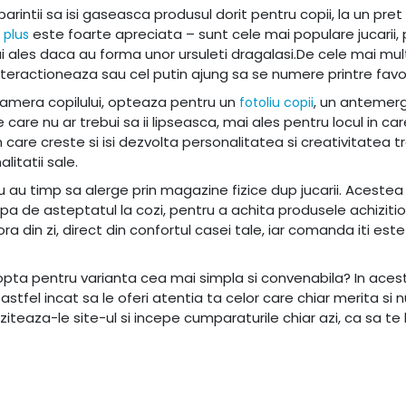
arintii sa isi gaseasca produsul dorit pentru copii, la un pret 
este foarte apreciata – sunt cele mai populare jucarii,
 plus
ai ales daca au forma unor ursuleti dragalasi.De cele mai mult
 interactioneaza sau cel putin ajung sa se numere printre favo
 camera copilului, opteaza pentru un
, un antemer
fotoliu copii
re nu ar trebui sa ii lipseasca, mai ales pentru locul in care
care creste si isi dezvolta personalitatea si creativitatea t
litatii sale.
u au timp sa alerge prin magazine fizice dup jucarii. Acestea
pa de asteptatul la cozi, pentru a achita produsele achizitio
ra din zi, direct din confortul casei tale, iar comanda iti este
opta pentru varianta cea mai simpla si convenabila? In acest f
stfel incat sa le oferi atentia ta celor care chiar merita si 
ziteaza-le site-ul si incepe cumparaturile chiar azi, ca sa te