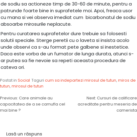
de sodiu sa actioneze timp de 30-60 de minute, pentru a
patrunde foarte bine in suprafetele moi. Apoi, freaca usor
cu mana si vei observa imediat cum bicarbonatul de sodiu
absoarbe mirosurile neplacute.
Pentru curatarea suprafetelor dure trebuie sa folosesti
solutii speciale. Sterge peretii cu o laveta si insista acolo
unde observi ca s-au format pete galbene si inestetice.
Daca este vorba de un fumator de lunga durata, atunci s-
ar putea sa fie nevoie sa repeti aceasta procedura de
cateva ori.
Postat in
Social
Taguri
cum sa indepartezi mirosul de tutun
,
miros de
tutun
,
mirosul de tutun
Navigare
Previous:
Care animale au
Next:
Cursuri de calificare
capacitatea de a se camufla cel
acreditate pentru meseria de
în
mai bine ?
camerista
articole
Lasă un răspuns