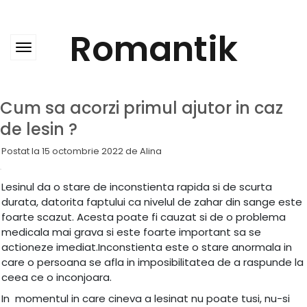
Skip
to
content
Romantik
Cum sa acorzi primul ajutor in caz
de lesin ?
Postat la
15 octombrie 2022
de
Alina
Lesinul da o stare de inconstienta rapida si de scurta
durata, datorita faptului ca nivelul de zahar din sange este
foarte scazut. Acesta poate fi cauzat si de o problema
medicala mai grava si este foarte important sa se
actioneze imediat.Inconstienta este o stare anormala in
care o persoana se afla in imposibilitatea de a raspunde la
ceea ce o inconjoara.
In momentul in care cineva a lesinat nu poate tusi, nu-si