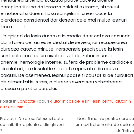
Tensiunea arterială scazuta poate duce la diverse
complicatii si se datoreaza caldurii extreme, stresului
emotional si durerii. Lipsa sangelui in creier duce la
pierderea constientei dar deseori cele mai multe lesinuri
trec repede.
Un episod de lesin dureaza in medie doar cateva secunde,
dar starea de rau este destul de severa, iar recuperarea
dureaza cateva minute. Persoanele predispuse la lesin
sunt cele care au un nivel scazut de zahar in sange,
anemie, hemoragie interne, sufera de probleme cardiace si
circulatorii, are insolatie sau este epuizata din cauza
caldurii. De asemenea, lesinul poate fi cauzat si de tulburari
de alimentatie, stres, o durere severa sau schimbarea
brusca a pozitiei corpului.
Postat in
Sanatate
Taguri
ajutor in caz de lesin
,
lesin
,
primul ajutor in
caz de lesin
Navigare
Previous:
De ce sa folosesti bete
Next:
5 motive pentru care sa
de chibrite la plantele din ghiveci
urmezi tratamentul de epilare
în
?
definitiva