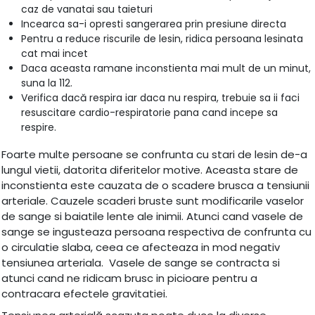
caz de vanatai sau taieturi
Incearca sa-i opresti sangerarea prin presiune directa
Pentru a reduce riscurile de lesin, ridica persoana lesinata
cat mai incet
Daca aceasta ramane inconstienta mai mult de un minut,
suna la 112.
Verifica dacă respira iar daca nu respira, trebuie sa ii faci
resuscitare cardio-respiratorie pana cand incepe sa
respire.
Foarte multe persoane se confrunta cu stari de lesin de-a
lungul vietii, datorita diferitelor motive. Aceasta stare de
inconstienta este cauzata de o scadere brusca a tensiunii
arteriale. Cauzele scaderi bruste sunt modificarile vaselor
de sange si baiatile lente ale inimii. Atunci cand vasele de
sange se ingusteaza persoana respectiva de confrunta cu
o circulatie slaba, ceea ce afecteaza in mod negativ
tensiunea arteriala. Vasele de sange se contracta si
atunci cand ne ridicam brusc in picioare pentru a
contracara efectele gravitatiei.