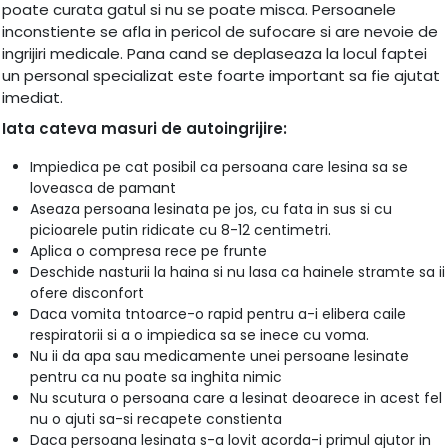
poate curata gatul si nu se poate misca. Persoanele
inconstiente se afla in pericol de sufocare si are nevoie de
ingrijiri medicale. Pana cand se deplaseaza la locul faptei
un personal specializat este foarte important sa fie ajutat
imediat.
Iata cateva masuri de autoingrijire:
Impiedica pe cat posibil ca persoana care lesina sa se
loveasca de pamant
Aseaza persoana lesinata pe jos, cu fata in sus si cu
picioarele putin ridicate cu 8-12 centimetri.
Aplica o compresa rece pe frunte
Deschide nasturii la haina si nu lasa ca hainele stramte sa ii
ofere disconfort
Daca vomita tntoarce-o rapid pentru a-i elibera caile
respiratorii si a o impiedica sa se inece cu voma.
Nu ii da apa sau medicamente unei persoane lesinate
pentru ca nu poate sa inghita nimic
Nu scutura o persoana care a lesinat deoarece in acest fel
nu o ajuti sa-si recapete constienta
Daca persoana lesinata s-a lovit acorda-i primul ajutor in