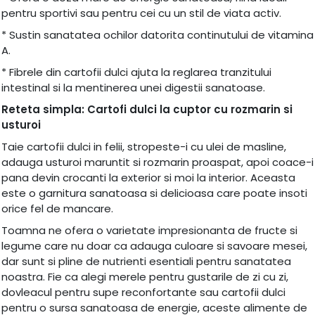
pentru sportivi sau pentru cei cu un stil de viata activ.
* Sustin sanatatea ochilor datorita continutului de vitamina
A.
* Fibrele din cartofii dulci ajuta la reglarea tranzitului
intestinal si la mentinerea unei digestii sanatoase.
Reteta simpla: Cartofi dulci la cuptor cu rozmarin si
usturoi
Taie cartofii dulci in felii, stropeste-i cu ulei de masline,
adauga usturoi maruntit si rozmarin proaspat, apoi coace-i
pana devin crocanti la exterior si moi la interior. Aceasta
este o garnitura sanatoasa si delicioasa care poate insoti
orice fel de mancare.
Toamna ne ofera o varietate impresionanta de fructe si
legume care nu doar ca adauga culoare si savoare mesei,
dar sunt si pline de nutrienti esentiali pentru sanatatea
noastra. Fie ca alegi merele pentru gustarile de zi cu zi,
dovleacul pentru supe reconfortante sau cartofii dulci
pentru o sursa sanatoasa de energie, aceste alimente de