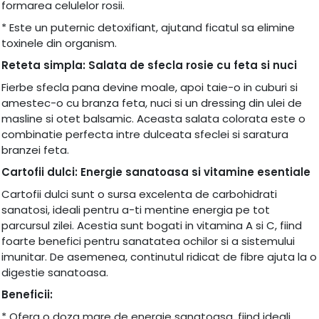
formarea celulelor rosii.
* Este un puternic detoxifiant, ajutand ficatul sa elimine
toxinele din organism.
Reteta simpla: Salata de sfecla rosie cu feta si nuci
Fierbe sfecla pana devine moale, apoi taie-o in cuburi si
amestec-o cu branza feta, nuci si un dressing din ulei de
masline si otet balsamic. Aceasta salata colorata este o
combinatie perfecta intre dulceata sfeclei si saratura
branzei feta.
Cartofii dulci: Energie sanatoasa si vitamine esentiale
Cartofii dulci sunt o sursa excelenta de carbohidrati
sanatosi, ideali pentru a-ti mentine energia pe tot
parcursul zilei. Acestia sunt bogati in vitamina A si C, fiind
foarte benefici pentru sanatatea ochilor si a sistemului
imunitar. De asemenea, continutul ridicat de fibre ajuta la o
digestie sanatoasa.
Beneficii:
* Ofera o doza mare de energie sanatoasa, fiind ideali