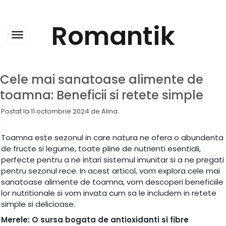
Skip
to
content
Romantik
Cele mai sanatoase alimente de
toamna: Beneficii si retete simple
Postat la
11 octombrie 2024
de
Alina
Toamna este sezonul in care natura ne ofera o abundenta
de fructe si legume, toate pline de nutrienti esentiali,
perfecte pentru a ne intari sistemul imunitar si a ne pregati
pentru sezonul rece. In acest articol, vom explora cele mai
sanatoase alimente de toamna, vom descoperi beneficiile
lor nutritionale si vom invata cum sa le includem in retete
simple si delicioase.
Merele: O sursa bogata de antioxidanti si fibre