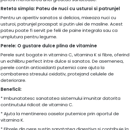
Reteta simpla: Pateu de nuci cu usturoi si patrunjel
Pentru un aperitiv sanatos si delicios, mixeaza nuci cu
usturoi, patrunjel proaspat si putin ulei de masline. Acest
pateu poate fi servit pe felii de paine integrala sau ca
umplutura pentru legume.
Perele: O gustare dulce plina de vitamine
Perele sunt bogate in vitamina C, vitamina K si fibre, oferind
un echilibru perfect intre dulce si sanatos. De asemenea,
perele contin antioxidanti puternici care ajuta la
combaterea stresului oxidativ, protejand celulele de
deteriorare.
Beneficii:
* Imbunatatesc sanatatea sistemului imunitar datorita
continutului ridicat de vitamina C.
* Ajuta la mentinerea oaselor puternice prin aportul de
vitamina K.
* Fibrele din pere sustin sanatatea digestiva si contribuie la