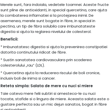
Merele sunt, fara indoiala, vedetele toamnei. Aceste fructe
sunt pline de antioxidanti, in special quercetina, care ajuta
la combaterea inflamatiei si la protejarea inimii. De
asemenea, merele sunt bogate in fibre, in special in
pectina, un tip de fibra solubila care imbunatateste
digestia si ajuta la reglarea nivelului de colesterol.
Beneficii:
* Imbunatatesc digestia si ajuta la prevenirea constipatiei
datorita continutului ridicat de fibre.
* Sustin sanatatea cardiovasculara prin scaderea
colesterolului „rau” (LDL).
* Quercetina ajuta la reducerea riscului de boli cronice,
inclusiv boli de inima si cancer.
Reteta simpla: Salata de mere cu nuci si miere
Taie cateva mere felii subtiri si amesteca-le cu nuci
tocate, stafide si o lingura de miere. Aceasta salata este o
gustare perfecta sau un mic dejun sanatos, bogat in fibre
si antioxidanti.