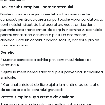
Dovleacul: Campionul betacarotenului
Dovleacul este o leguma vedeta a toamnei si este
cunoscut pentru culoarea sa portocalie vibranta, datorata
continutului ridicat de betacaroten. Acest antioxidant
puternic este transformat de corp in vitamina A, esentiala
pentru sanatatea ochilor si a pielii. De asemenea,
dovleacul are un continut caloric scazut, dar este plin de
fibre si vitamine.
Beneficii:
* Sustine sanatatea ochilor prin continutul ridicat de
vitamina A.
* Ajuta la mentinerea sanatatii pielii, prevenind uscaciunea
si ridurile.
* Continutul ridicat de fibre ajuta la mentinerea senzatiei
de satietate si la controlul greutatii.
Reteta simpla: Supa crema de dovleac
Taie un dovleac in bucati, coace-l la cuptor pana se