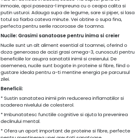
inmoaie, apoi paseaza-l impreuna cu o ceapa calita si
putin usturoi. Adauga supa de legume, sare si piper, si lasa
totul sa fiarba cateva minute. Vei obtine o supa fina,
perfecta pentru serile racoroase de toamna.
Nucile: Grasimi sanatoase pentru inima si creier
Nucile sunt un alt aliment esential al toamnei, oferind o
doza generoasa de acizi grasi omega-3, cunoscuti pentru
beneficiile lor asupra sanatatii inimii si creierului. De
asemenea, nucile sunt bogate in proteine si fibre, fiind o
gustare ideala pentru a-ti mentine energia pe parcursul
zilei.
Beneficii:
* Sustin sanatatea inimii prin reducerea inflamatiilor si
scaderea nivelului de colesterol.
* Imbunatatesc functiile cognitive si ajuta la prevenirea
declinului mental.
* Ofera un aport important de proteine si fibre, perfecte
pentru mentinerea unei greutati sanatoase.