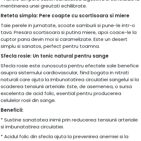
mentinerea unei greutati echilibrate.
Reteta simpla: Pere coapte cu scortisoara si miere
Taie perele in jumatate, scoate samburii si pune-le intr-o
tava. Presara scortisoara si putina miere, apoi coace-le la
cuptor pana devin moi si caramelizate. Este un desert
simplu si sanatos, perfect pentru toamna.
Sfecla rosie: Un tonic natural pentru sange
Sfecla rosie este cunoscuta pentru efectele sale benefice
asupra sistemului cardiovascular, fiind bogata in nitrati
naturali care ajuta la imbunatatirea circulatiei sangelui si la
scaderea tensiunii arteriale. Este, de asemenea, o sursa
excelenta de acid folic, esential pentru producerea
celulelor rosii din sange.
Beneficii:
* Sustine sanatatea inimii prin reducerea tensiunii arteriale
si imbunatatirea circulatiei.
* Acidul folic din sfecla ajuta la prevenirea anemiei si la