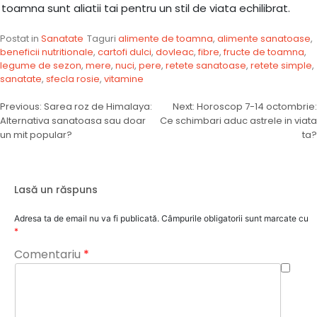
toamna sunt aliatii tai pentru un stil de viata echilibrat.
Postat in
Sanatate
Taguri
alimente de toamna
,
alimente sanatoase
,
beneficii nutritionale
,
cartofi dulci
,
dovleac
,
fibre
,
fructe de toamna
,
legume de sezon
,
mere
,
nuci
,
pere
,
retete sanatoase
,
retete simple
,
sanatate
,
sfecla rosie
,
vitamine
Navigare
Previous:
Sarea roz de Himalaya:
Next:
Horoscop 7-14 octombrie:
Alternativa sanatoasa sau doar
Ce schimbari aduc astrele in viata
în
un mit popular?
ta?
articole
Lasă un răspuns
Adresa ta de email nu va fi publicată.
Câmpurile obligatorii sunt marcate cu
*
Comentariu
*