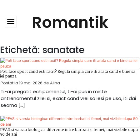
Skip
to
content
Romantik
Etichetă:
sanatate
Poti face sport cand esti racit? Regula simpla care iti arata cand e bine sa
iei pauza
Postat la
19 mai 2026
de
Alina
Ti-ai pregatit echipamentul, ti-ai pus in minte
antrenamentul zilei si, exact cand vrei sa iesi pe usa, iti dai
seama […]
PFAS si varsta biologica: diferente intre barbati si femei, mai vizibile dupa
50 de ani