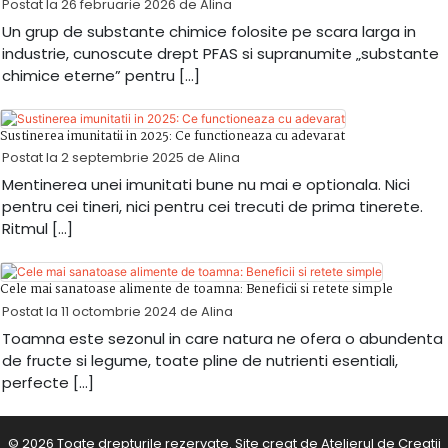
Postat la
26 februarie 2026
de
Alina
Un grup de substante chimice folosite pe scara larga in
industrie, cunoscute drept PFAS si supranumite „substante
chimice eterne” pentru […]
Sustinerea imunitatii in 2025: Ce functioneaza cu adevarat
Postat la
2 septembrie 2025
de
Alina
Mentinerea unei imunitati bune nu mai e optionala. Nici
pentru cei tineri, nici pentru cei trecuti de prima tinerete.
Ritmul […]
Cele mai sanatoase alimente de toamna: Beneficii si retete simple
Postat la
11 octombrie 2024
de
Alina
Toamna este sezonul in care natura ne ofera o abundenta
de fructe si legume, toate pline de nutrienti esentiali,
perfecte […]
© 2026 Toate drepturile rezervate. Site creat de
Atelierul de Creatii