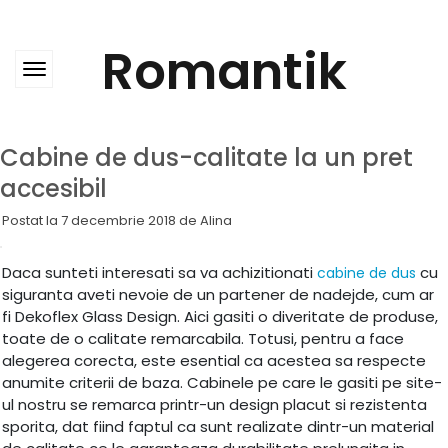
Skip
to
content
Romantik
Cabine de dus-calitate la un pret
accesibil
Postat la
7 decembrie 2018
de
Alina
Daca sunteti interesati sa va achizitionati
cu
cabine de dus
siguranta aveti nevoie de un partener de nadejde, cum ar
fi Dekoflex Glass Design. Aici gasiti o diveritate de produse,
toate de o calitate remarcabila. Totusi, pentru a face
alegerea corecta, este esential ca acestea sa respecte
anumite criterii de baza. Cabinele pe care le gasiti pe site-
ul nostru se remarca printr-un design placut si rezistenta
sporita, dat fiind faptul ca sunt realizate dintr-un material