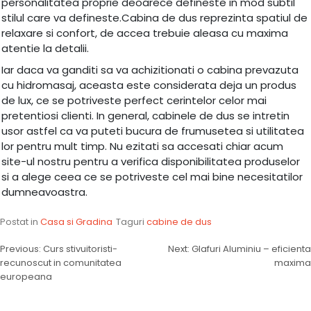
personalitatea proprie deoarece defineste in mod subtil
stilul care va defineste.Cabina de dus reprezinta spatiul de
relaxare si confort, de accea trebuie aleasa cu maxima
atentie la detalii.
Iar daca va ganditi sa va achizitionati o cabina prevazuta
cu hidromasaj, aceasta este considerata deja un produs
de lux, ce se potriveste perfect cerintelor celor mai
pretentiosi clienti. In general, cabinele de dus se intretin
usor astfel ca va puteti bucura de frumusetea si utilitatea
lor pentru mult timp. Nu ezitati sa accesati chiar acum
site-ul nostru pentru a verifica disponibilitatea produselor
si a alege ceea ce se potriveste cel mai bine necesitatilor
dumneavoastra.
Postat in
Casa si Gradina
Taguri
cabine de dus
Navigare
Previous:
Curs stivuitoristi-
Next:
Glafuri Aluminiu – eficienta
recunoscut in comunitatea
maxima
în
europeana
articole