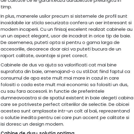
de calitate ce le garanteaza durabilitate prelungita in
timp.
In plus, manerele usilor precum si sistemele de profil sunt
inoxidabile iar sticla securizata confera un aer interesant si
modern incaperii. Cu un finisaj excelent realizat cabinele au
un un aspect elegant, usor de incadrat in orice tip de baie.
De asemenea, puteti opta si pentru o gama larga de
accesoriile, deoarece doar aici va puteti bucura de un
raport calitate, avantaje si pret corect.
Cabinele de dus va ajuta sa valorificati cat mai bine
suprafata din baie, amenajand-o cu stil.Dat fiind faptul ca
consumul de apa este mult mai mare in cazul in care
folositi o cada este mult mai economic sa folositi un dus,
cu sau fara accesorii. In functie de preferintele
dumneavoastra si de spatiul existent in baie alegeti cabina
care se potriveste perfect criteriilor de selectie. De obicei
acestea sunt amplasate intr-un colt al baii, reprezentand
o solutie inedita pentru cei care pun accent pe calitate si
isi doresc un design modern.
Cabine de dus- solutia optima