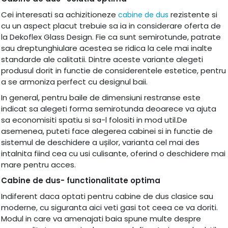
Cei interesati sa achizitioneze
rezistente si
cabine de dus
cu un aspect placut trebuie sa ia in considerare oferta de
la Dekoflex Glass Design. Fie ca sunt semirotunde, patrate
sau dreptunghiulare acestea se ridica la cele mai inalte
standarde ale calitatii. Dintre aceste variante alegeti
produsul dorit in functie de considerentele estetice, pentru
a se armoniza perfect cu designul baii.
In general, pentru baile de dimensiuni restranse este
indicat sa alegeti forma semirotunda deoarece va ajuta
sa economisiti spatiu si sa-l folositi in mod util.De
asemenea, puteti face alegerea cabinei si in functie de
sistemul de deschidere a ușilor, varianta cel mai des
intalnita fiind cea cu usi culisante, oferind o deschidere mai
mare pentru acces.
Cabine de dus- functionalitate optima
Indiferent daca optati pentru cabine de dus clasice sau
moderne, cu siguranta aici veti gasi tot ceea ce va doriti.
Modul in care va amenajati baia spune multe despre