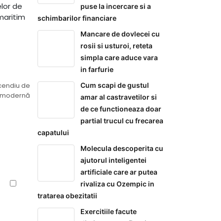
elor de
puse la incercare si a
maritim
schimbarilor financiare
Mancare de dovlecei cu
rosii si usturoi, reteta
simpla care aduce vara
in farfurie
Cum scapi de gustul
ncendiu de
ia modernă
amar al castravetilor si
de ce functioneaza doar
partial trucul cu frecarea
capatului
Molecula descoperita cu
ajutorul inteligentei
artificiale care ar putea
rivaliza cu Ozempic in
tratarea obezitatii
Exercitiile facute