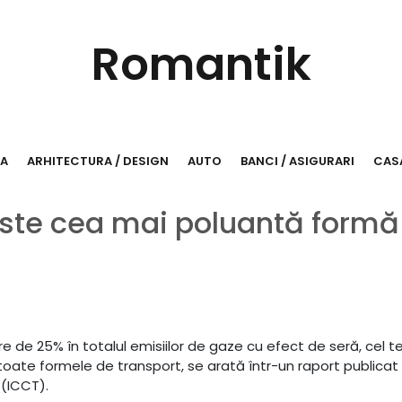
Romantik
RA
ARHITECTURA / DESIGN
AUTO
BANCI / ASIGURARI
CASA
este cea mai poluantă formă
ere de 25% în totalul emisiilor de gaze cu efect de seră, cel t
toate formele de transport, se arată într-un raport publicat
 (ICCT).