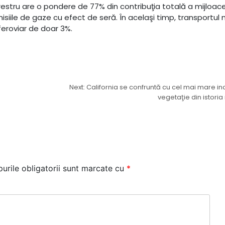
estru are o pondere de 77% din contribuţia totală a mijloac
isiile de gaze cu efect de seră. În acelaşi timp, transportul 
feroviar de doar 3%.
Next:
California se confruntă cu cel mai mare i
vegetaţie din istor
urile obligatorii sunt marcate cu
*