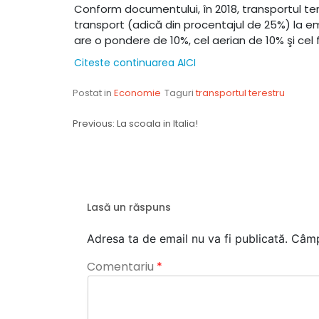
Conform documentului, în 2018, transportul ter
transport (adică din procentajul de 25%) la em
are o pondere de 10%, cel aerian de 10% şi cel 
Citeste continuarea AICI
Postat in
Economie
Taguri
transportul terestru
Navigare
Previous:
La scoala in Italia!
în
articole
Lasă un răspuns
Adresa ta de email nu va fi publicată.
Câmp
Comentariu
*