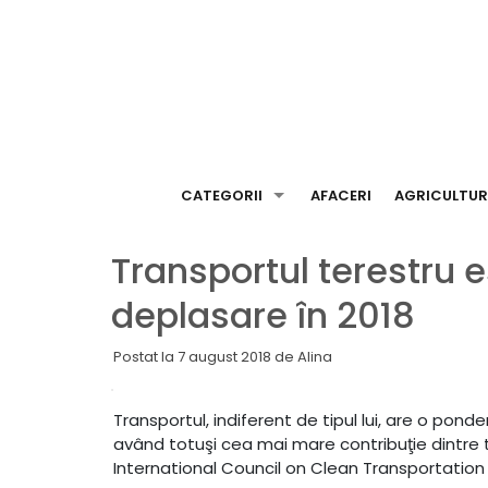
Skip
to
content
CATEGORII
AFACERI
AGRICULTU
Transportul terestru 
deplasare în 2018
Postat la
7 august 2018
de
Alina
Transportul, indiferent de tipul lui, are o pond
având totuşi cea mai mare contribuţie dintre 
International Council on Clean Transportation