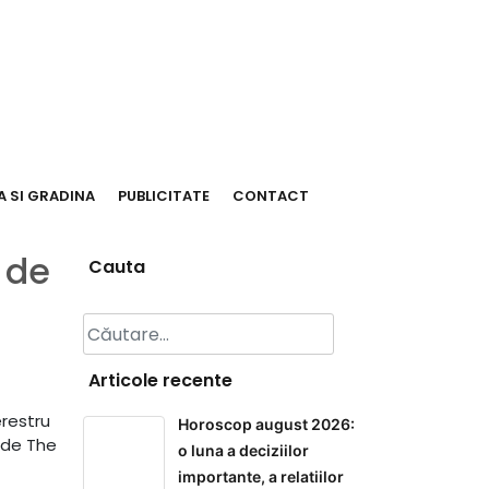
 SI GRADINA
PUBLICITATE
CONTACT
 de
Cauta
Caută
după:
Articole recente
erestru
Horoscop august 2026:
 de The
o luna a deciziilor
importante, a relatiilor