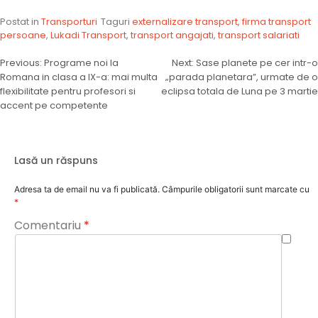
Postat in
Transporturi
Taguri
externalizare transport
,
firma transport
persoane
,
Lukadi Transport
,
transport angajati
,
transport salariati
Navigare
Previous:
Programe noi la
Next:
Sase planete pe cer intr-o
Romana in clasa a IX-a: mai multa
„parada planetara”, urmate de o
în
flexibilitate pentru profesori si
eclipsa totala de Luna pe 3 martie
articole
accent pe competente
Lasă un răspuns
Adresa ta de email nu va fi publicată.
Câmpurile obligatorii sunt marcate cu
*
Comentariu
*