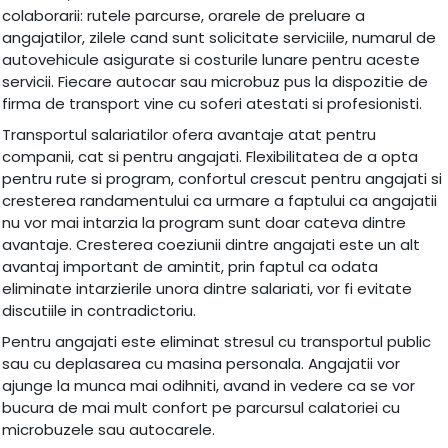
colaborarii: rutele parcurse, orarele de preluare a
angajatilor, zilele cand sunt solicitate serviciile, numarul de
autovehicule asigurate si costurile lunare pentru aceste
servicii. Fiecare autocar sau microbuz pus la dispozitie de
firma de transport vine cu soferi atestati si profesionisti.
Transportul salariatilor ofera avantaje atat pentru
companii, cat si pentru angajati. Flexibilitatea de a opta
pentru rute si program, confortul crescut pentru angajati si
cresterea randamentului ca urmare a faptului ca angajatii
nu vor mai intarzia la program sunt doar cateva dintre
avantaje. Cresterea coeziunii dintre angajati este un alt
avantaj important de amintit, prin faptul ca odata
eliminate intarzierile unora dintre salariati, vor fi evitate
discutiile in contradictoriu.
Pentru angajati este eliminat stresul cu transportul public
sau cu deplasarea cu masina personala. Angajatii vor
ajunge la munca mai odihniti, avand in vedere ca se vor
bucura de mai mult confort pe parcursul calatoriei cu
microbuzele sau autocarele.