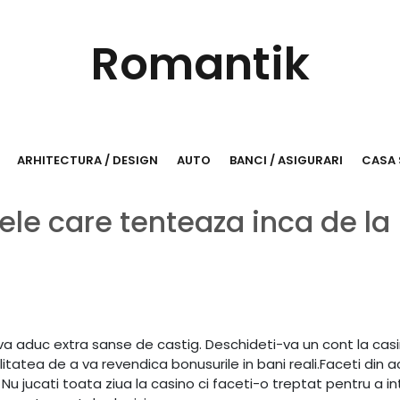
Romantik
ARHITECTURA / DESIGN
AUTO
BANCI / ASIGURARI
CASA 
le care tenteaza inca de la
va aduc extra sanse de castig. Deschideti-va un cont la casi
ilitatea de a va revendica bonusurile in bani reali.Faceti din 
Nu jucati toata ziua la casino ci faceti-o treptat pentru a i