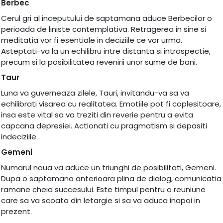
Berbec
Cerul gri al inceputului de saptamana aduce Berbecilor o
perioada de liniste contemplativa. Retragerea in sine si
meditatia vor fi esentiale in deciziile ce vor urma.
Asteptati-va la un echilibru intre distanta si introspectie,
precum si la posibilitatea revenirii unor sume de bani.
Taur
Luna va guverneaza zilele, Tauri, invitandu-va sa va
echilibrati visarea cu realitatea. Emotiile pot fi coplesitoare,
insa este vital sa va treziti din reverie pentru a evita
capcana depresiei. Actionati cu pragmatism si depasiti
indeciziile.
Gemeni
Numarul noua va aduce un triunghi de posibilitati, Gemeni.
Dupa o saptamana anterioara plina de dialog, comunicatia
ramane cheia succesului. Este timpul pentru o reuniune
care sa va scoata din letargie si sa va aduca inapoi in
prezent.