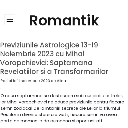
Skip
to
content
Romantik
Previziunile Astrologice 13-19
Noiembrie 2023 cu Mihai
Voropchievici: Saptamana
Revelatiilor si a Transformarilor
Postat la
11 noiembrie 2023
de
Alina
O noua saptamana se desfasoara sub auspiciile astrelor,
iar Mihai Voropchievici ne aduce previziunile pentru fiecare
semn zodiacal. De la intalniri secrete ale Leilor la triumful
Pestilor in diverse sfere ale vietii, fiecare semn va avea
parte de momente de cumpana si oportunitati.