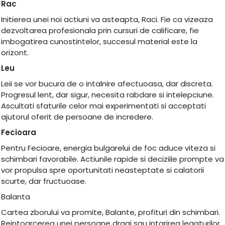
Rac
Initierea unei noi actiuni va asteapta, Raci. Fie ca vizeaza
dezvoltarea profesionala prin cursuri de calificare, fie
imbogatirea cunostintelor, succesul material este la
orizont.
Leu
Leii se vor bucura de o intalnire afectuoasa, dar discreta.
Progresul lent, dar sigur, necesita rabdare si intelepciune.
Ascultati sfaturile celor mai experimentati si acceptati
ajutorul oferit de persoane de incredere.
Fecioara
Pentru Fecioare, energia bulgarelui de foc aduce viteza si
schimbari favorabile. Actiunile rapide si deciziile prompte va
vor propulsa spre oportunitati neasteptate si calatorii
scurte, dar fructuoase.
Balanta
Cartea zborului va promite, Balante, profituri din schimbari.
Reintoarcerea unei persoane dragi sau intarirea legaturilor