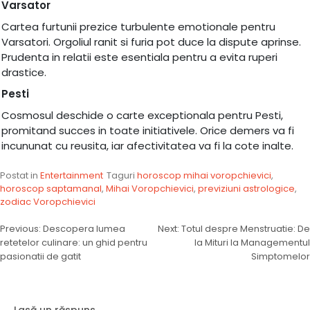
Varsator
Cartea furtunii prezice turbulente emotionale pentru
Varsatori. Orgoliul ranit si furia pot duce la dispute aprinse.
Prudenta in relatii este esentiala pentru a evita ruperi
drastice.
Pesti
Cosmosul deschide o carte exceptionala pentru Pesti,
promitand succes in toate initiativele. Orice demers va fi
incununat cu reusita, iar afectivitatea va fi la cote inalte.
Postat in
Entertainment
Taguri
horoscop mihai voropchievici
,
horoscop saptamanal
,
Mihai Voropchievici
,
previziuni astrologice
,
zodiac Voropchievici
Navigare
Previous:
Descopera lumea
Next:
Totul despre Menstruatie: De
retetelor culinare: un ghid pentru
la Mituri la Managementul
în
pasionatii de gatit
Simptomelor
articole
Lasă un răspuns