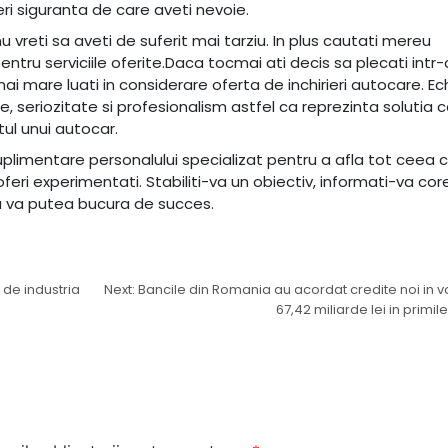
ri siguranta de care aveti nevoie.
vreti sa aveti de suferit mai tarziu. In plus cautati mereu
ru serviciile oferite.Daca tocmai ati decis sa plecati intr-
ai mare luati in considerare oferta de inchirieri autocare. Ec
ne, seriozitate si profesionalism astfel ca reprezinta solutia 
tul unui autocar.
suplimentare personalului specializat pentru a afla tot ceea 
oferi experimentati. Stabiliti-va un obiectiv, informati-va core
a va putea bucura de succes.
 de industria
Next:
Bancile din Romania au acordat credite noi in 
67,42 miliarde lei in primil