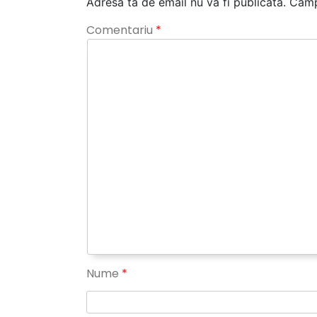
Adresa ta de email nu va fi publicată.
Câmp
Comentariu
*
Nume
*