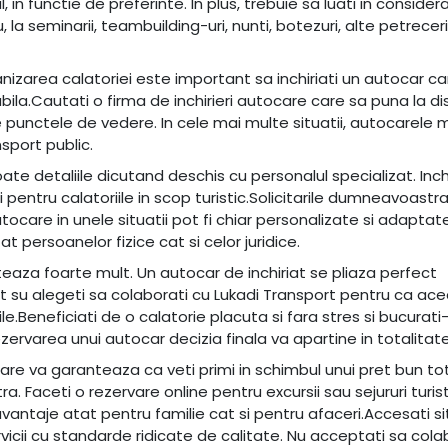
, in functie de preferinte. In plus, trebuie sa luati in consider
, la seminarii, teambuilding-uri, nunti, botezuri, alte petreceri,
zarea calatoriei este important sa inchiriati un autocar ca
ila.Cautati o firma de inchirieri autocare care sa puna la di
unctele de vedere. In cele mai multe situatii, autocarele
sport public.
toate detaliile dicutand deschis cu personalul specializat. Inchi
i pentru calatoriile in scop turistic.Solicitarile dumneavoastr
autocare in unele situatii pot fi chiar personalizate si adaptat
t persoanelor fizice cat si celor juridice.
eaza foarte mult. Un autocar de inchiriat se pliaza perfect
tent su alegeti sa colaborati cu Lukadi Transport pentru ca ac
Beneficiati de o calatorie placuta si fara stres si bucurati
zervarea unui autocar decizia finala va apartine in totalitate
are va garanteaza ca veti primi in schimbul unui pret bun t
Faceti o rezervare online pentru excursii sau sejururi turist
vantaje atat pentru familie cat si pentru afaceri.Accesati si
vicii cu standarde ridicate de calitate. Nu acceptati sa cola