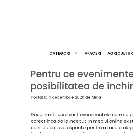
Skip
to
content
CATEGORII
AFACERI
AGRICULTU
Pentru ce evenimente 
posibilitatea de inchi
Postat la
4 decembrie 2020
de
Alina
Daca nu stii care sunt evenimentele care se pl
corect inca de la inceput. In mediul online ex
cont de cateva aspecte pentru a face o alegere