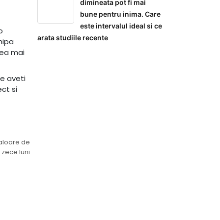
dimineata pot fi mai
bune pentru inima. Care
este intervalul ideal si ce
o
arata studiile recente
hipa
cea mai
ce aveti
ct si
valoare de
e zece luni