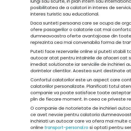
lungi sau scurte, in plan intern sau international
posibilitatea de a calatori in interes de serviciu
interes turistic sau educational.
Daca sunteti persoana care se ocupa de organi
ofere pasagerilor o calatorie cat mai confortab
dumneavoastra oferte avantajoase din toate p
reprezinta cea mai convenabila forma de tran
Puteti face rezervarile online si puteti stabili 
autocar atat pentru intalnirile de afaceri cat s
imediat solutionate iar serviciile de inchirieri 
dorintelor clientilor. Acestea sunt destinate ata
Confortul calatorilor este un aspect care cont
calatoriilor personalizate. Planificati totul a
companie va poate satisface toate asteptarile.
plin de fiecare moment. In ceea ce priveste re
O companie de notorietate de inchirieri autoc
ce avet nevoie pentru calatoria dumneavoastra. 
inchiriati un autocar care va ofera mai multe a
online
si optati pentru ser
transport-personal.ro