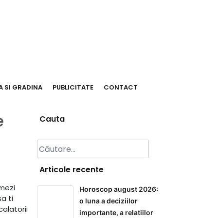
 SI GRADINA
PUBLICITATE
CONTACT
e
Cauta
Caută
după:
Articole recente
rmezi
Horoscop august 2026:
a ti
o luna a deciziilor
alatorii
importante, a relatiilor