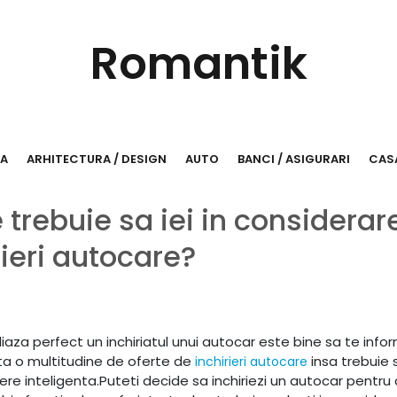
Romantik
RA
ARHITECTURA / DESIGN
AUTO
BANCI / ASIGURARI
CASA
trebuie sa iei in considerar
rieri autocare?
iaza perfect un inchiriatul unui autocar este bine sa te info
ista o multitudine de oferte de
insa trebuie s
inchirieri autocare
 inteligenta.Puteti decide sa inchiriezi un autocar pentru c