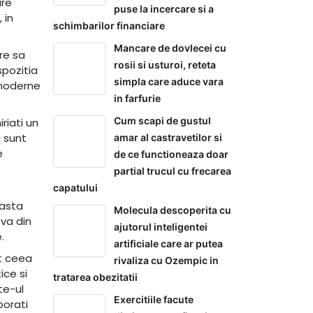
are
puse la incercare si a
 in
schimbarilor financiare
Mancare de dovlecei cu
re sa
rosii si usturoi, reteta
spozitia
simpla care aduce vara
 moderne
in farfurie
Cum scapi de gustul
riati un
a sunt
amar al castravetilor si
e
de ce functioneaza doar
partial trucul cu frecarea
capatului
easta
Molecula descoperita cu
-va din
ajutorul inteligentei
.
artificiale care ar putea
ot ceea
rivaliza cu Ozempic in
ice si
tratarea obezitatii
te-ul
Exercitiile facute
borati