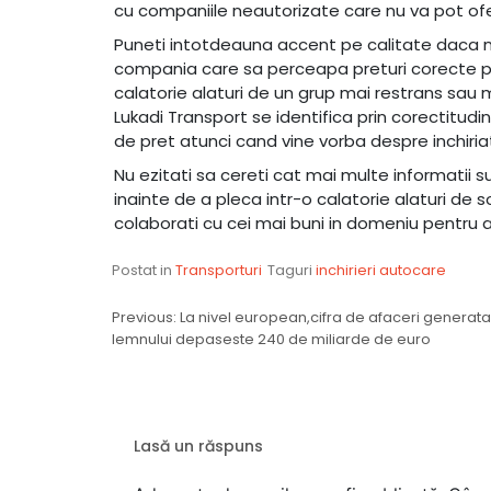
cu companiile neautorizate care nu va pot ofe
Puneti intotdeauna accent pe calitate daca nu 
compania care sa perceapa preturi corecte pent
calatorie alaturi de un grup mai restrans sau m
Lukadi Transport se identifica prin corectitudi
de pret atunci cand vine vorba despre inchiria
Nu ezitati sa cereti cat mai multe informatii 
inainte de a pleca intr-o calatorie alaturi de s
colaborati cu cei mai buni in domeniu pentru 
Postat in
Transporturi
Taguri
inchirieri autocare
Navigare
Previous:
La nivel european,cifra de afaceri generata
lemnului depaseste 240 de miliarde de euro
în
articole
Lasă un răspuns