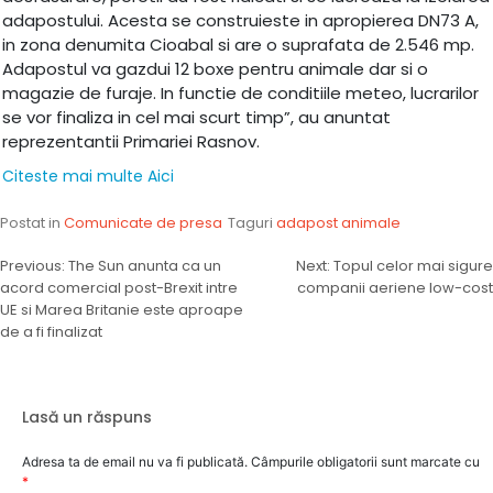
adapostului. Acesta se construieste in apropierea DN73 A,
in zona denumita Cioabal si are o suprafata de 2.546 mp.
Adapostul va gazdui 12 boxe pentru animale dar si o
magazie de furaje. In functie de conditiile meteo, lucrarilor
se vor finaliza in cel mai scurt timp”, au anuntat
reprezentantii Primariei Rasnov.
Citeste mai multe Aici
Postat in
Comunicate de presa
Taguri
adapost animale
Navigare
Previous:
The Sun anunta ca un
Next:
Topul celor mai sigure
acord comercial post-Brexit intre
companii aeriene low-cost
în
UE si Marea Britanie este aproape
articole
de a fi finalizat
Lasă un răspuns
Adresa ta de email nu va fi publicată.
Câmpurile obligatorii sunt marcate cu
*