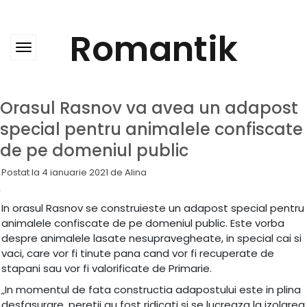
Skip
to
content
Romantik
Orasul Rasnov va avea un adapost
special pentru animalele confiscate
de pe domeniul public
Postat la
4 ianuarie 2021
de
Alina
In orasul Rasnov se construieste un adapost special pentru
animalele confiscate de pe domeniul public. Este vorba
despre animalele lasate nesupravegheate, in special cai si
vaci, care vor fi tinute pana cand vor fi recuperate de
stapani sau vor fi valorificate de Primarie.
„In momentul de fata constructia adapostului este in plina
desfasurare, peretii au fost ridicati si se lucreaza la izolarea