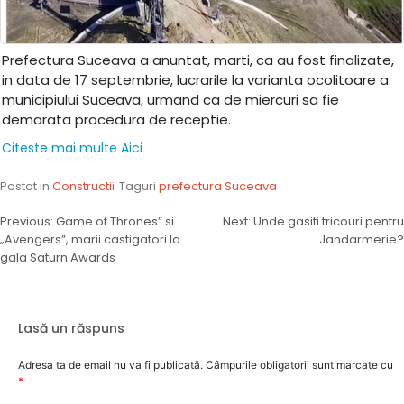
Prefectura Suceava a anuntat, marti, ca au fost finalizate,
in data de 17 septembrie, lucrarile la varianta ocolitoare a
municipiului Suceava, urmand ca de miercuri sa fie
demarata procedura de receptie.
Citeste mai multe Aici
Postat in
Constructii
Taguri
prefectura Suceava
Navigare
Previous:
Game of Thrones” si
Next:
Unde gasiti tricouri pentru
„Avengers”, marii castigatori la
Jandarmerie?
în
gala Saturn Awards
articole
Lasă un răspuns
Adresa ta de email nu va fi publicată.
Câmpurile obligatorii sunt marcate cu
*