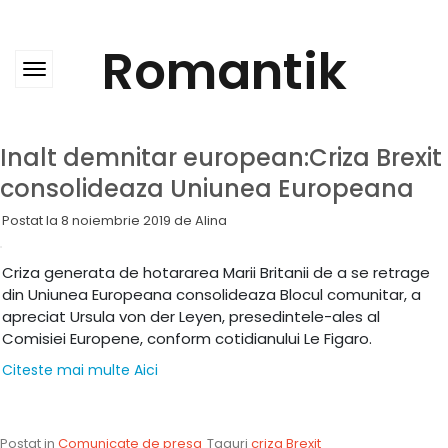
Skip
to
content
Romantik
Inalt demnitar european:Criza Brexit
consolideaza Uniunea Europeana
Postat la
8 noiembrie 2019
de
Alina
Criza generata de hotararea Marii Britanii de a se retrage
din Uniunea Europeana consolideaza Blocul comunitar, a
apreciat Ursula von der Leyen, presedintele-ales al
Comisiei Europene, conform cotidianului Le Figaro.
Citeste mai multe Aici
Postat in
Comunicate de presa
Taguri
criza Brexit