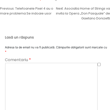
Navigare
Previous:
Telefoanele Pixel 4 au o
Next:
Asociatia Home of Strings va
mare problema:Se indoaie usor
invita la Opera „Don Pasquale” de
în
Gaetano Donizetti
articole
Lasă un răspuns
Adresa ta de email nu va fi publicată.
Câmpurile obligatorii sunt marcate cu
*
Comentariu
*