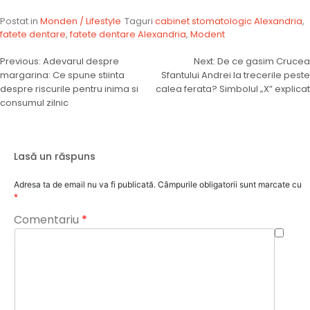
Postat in
Monden / Lifestyle
Taguri
cabinet stomatologic Alexandria
,
fatete dentare
,
fatete dentare Alexandria
,
Modent
Navigare
Previous:
Adevarul despre
Next:
De ce gasim Crucea
margarina: Ce spune stiinta
Sfantului Andrei la trecerile peste
în
despre riscurile pentru inima si
calea ferata? Simbolul „X” explicat
articole
consumul zilnic
Lasă un răspuns
Adresa ta de email nu va fi publicată.
Câmpurile obligatorii sunt marcate cu
*
Comentariu
*