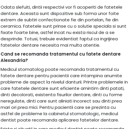
Odata slefuiti, dintii respectivi vor fi acoperiti de fatetele
dentare. Aceasta sunt dispozitive sub forma unor foite
extrem de subtiri confectionate fie din portelan, fie din
ceramica. Fatetele sunt prinse cu o solutie speciala si sunt
fixate foarte bine, astfel incat nu exista riscul de a se
desprinde. Totusi, trebuie evidentiat faptul ca ingrijirea
fatetelor dentare necesita mai multa atentie.
Cand se recomanda tratamentul cu fatete dentare
Alexandria?
Medicul stomatolog poate recomanda tratamentul cu
fatete dentare pentru pacientii care intampina anumite
probleme de aspect la nivelul danturii. Printre problemele in
care fatetele dentare sunt eficiente amintim dinti patati,
dinti decolorati, existenta fisurilor dentare, dinti cu forme
neregulate, dinti care sunt aliniati incorect sau dinti prea
mari ori prea mici. Pentru pacientii care se prezinta cu
astfel de probleme la cabinetul stomatologic, medicul
dentist poate recomanda aplicarea fatetelor dentare.
Exista si situatii in care medicul dentist poate recomanda