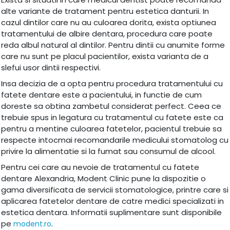
alte variante de tratament pentru estetica danturii. In
cazul dintilor care nu au culoarea dorita, exista optiunea
tratamentului de albire dentara, procedura care poate
reda albul natural al dintilor. Pentru dintii cu anumite forme
care nu sunt pe placul pacientilor, exista varianta de a
slefui usor dintii respectivi.
Insa decizia de a opta pentru procedura tratamentului cu
fatete dentare este a pacientului, in functie de cum
doreste sa obtina zambetul considerat perfect. Ceea ce
trebuie spus in legatura cu tratamentul cu fatete este ca
pentru a mentine culoarea fatetelor, pacientul trebuie sa
respecte intocmai recomandarile medicului stomatolog cu
privire la alimentatie si la fumat sau consumul de alcool.
Pentru cei care au nevoie de tratamentul cu fatete
dentare Alexandria, Modent Clinic pune la dispozitie o
gama diversificata de servicii stomatologice, printre care si
aplicarea fatetelor dentare de catre medici specializati in
estetica dentara. Informatii suplimentare sunt disponibile
pe
.
modent.ro