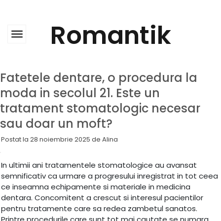
Skip
to
content
Romantik
Fatetele dentare, o procedura la
moda in secolul 21. Este un
tratament stomatologic necesar
sau doar un moft?
Postat la
28 noiembrie 2025
de
Alina
In ultimii ani tratamentele stomatologice au avansat
semnificativ ca urmare a progresului inregistrat in tot ceea
ce inseamna echipamente si materiale in medicina
dentara. Concomitent a crescut si interesul pacientilor
pentru tratamente care sa redea zambetul sanatos.
Printre procedurile care sunt tot mai cautate se numara