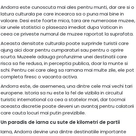
Andorra este cunoscuta mai ales pentru munti, dar are si o
latura culturala pe care incearca sa o puna mai bine in
valoare. Desi este foarte mica, tara are numeroase muzee,
iar unele statistici o plaseaza imediat dupa Vatican in
ceea ce priveste numarul de muzee raportat la suprafata.
Aceasta densitate culturala poate surprinde turistii care
ajung aici doar pentru cumparaturi sau pentru o oprire
scurta. Muzeele adauga profunzime unei destinatii care
risca sa fie redusa, in perceptia publica, doar la munte si
schi. Pentru cei care aleg sa ramana mai multe zile, ele pot
completa firesc o vacanta activa.
Andorra este, de asemenea, una dintre cele mai vechi tari
europene. Istoria sa nu este la fel de vizibila in circuitul
turistic international ca cea a statelor mari, dar tocmai
aceasta discretie poate deveni un avantaj pentru calatorii
care cauta locuri mai putin previzibile.
Un paradis de iarna cu sute de kilometri de partii
Iarna, Andorra devine una dintre destinatiile importante