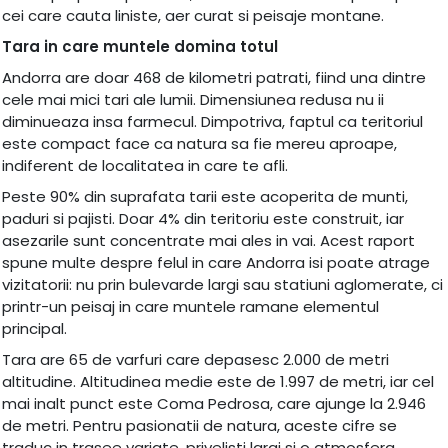
cei care cauta liniste, aer curat si peisaje montane.
Tara in care muntele domina totul
Andorra are doar 468 de kilometri patrati, fiind una dintre
cele mai mici tari ale lumii. Dimensiunea redusa nu ii
diminueaza insa farmecul. Dimpotriva, faptul ca teritoriul
este compact face ca natura sa fie mereu aproape,
indiferent de localitatea in care te afli.
Peste 90% din suprafata tarii este acoperita de munti,
paduri si pajisti. Doar 4% din teritoriu este construit, iar
asezarile sunt concentrate mai ales in vai. Acest raport
spune multe despre felul in care Andorra isi poate atrage
vizitatorii: nu prin bulevarde largi sau statiuni aglomerate, ci
printr-un peisaj in care muntele ramane elementul
principal.
Tara are 65 de varfuri care depasesc 2.000 de metri
altitudine. Altitudinea medie este de 1.997 de metri, iar cel
mai inalt punct este Coma Pedrosa, care ajunge la 2.946
de metri. Pentru pasionatii de natura, aceste cifre se
traduc in trasee variate, privelisti largi si o atmosfera