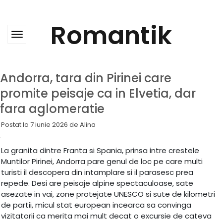
Skip
to
content
Romantik
Andorra, tara din Pirinei care
promite peisaje ca in Elvetia, dar
fara aglomeratie
Postat la
7 iunie 2026
de
Alina
La granita dintre Franta si Spania, prinsa intre crestele
Muntilor Pirinei, Andorra pare genul de loc pe care multi
turisti il descopera din intamplare si il parasesc prea
repede. Desi are peisaje alpine spectaculoase, sate
asezate in vai, zone protejate UNESCO si sute de kilometri
de partii, micul stat european incearca sa convinga
vizitatorii ca merita mai mult decat o excursie de cateva