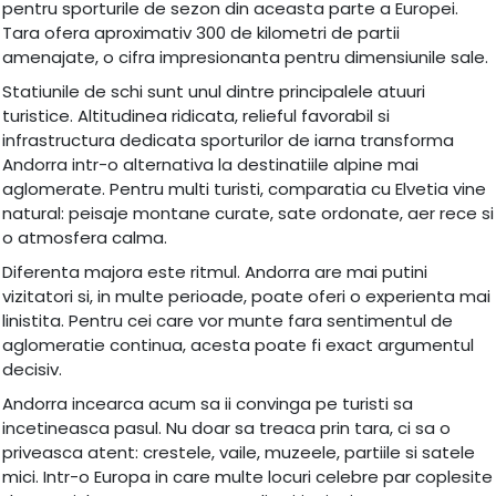
pentru sporturile de sezon din aceasta parte a Europei.
Tara ofera aproximativ 300 de kilometri de partii
amenajate, o cifra impresionanta pentru dimensiunile sale.
Statiunile de schi sunt unul dintre principalele atuuri
turistice. Altitudinea ridicata, relieful favorabil si
infrastructura dedicata sporturilor de iarna transforma
Andorra intr-o alternativa la destinatiile alpine mai
aglomerate. Pentru multi turisti, comparatia cu Elvetia vine
natural: peisaje montane curate, sate ordonate, aer rece si
o atmosfera calma.
Diferenta majora este ritmul. Andorra are mai putini
vizitatori si, in multe perioade, poate oferi o experienta mai
linistita. Pentru cei care vor munte fara sentimentul de
aglomeratie continua, acesta poate fi exact argumentul
decisiv.
Andorra incearca acum sa ii convinga pe turisti sa
incetineasca pasul. Nu doar sa treaca prin tara, ci sa o
priveasca atent: crestele, vaile, muzeele, partiile si satele
mici. Intr-o Europa in care multe locuri celebre par coplesite