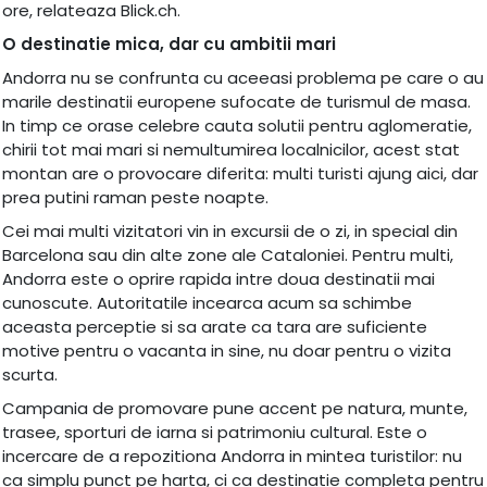
ore, relateaza Blick.ch.
O destinatie mica, dar cu ambitii mari
Andorra nu se confrunta cu aceeasi problema pe care o au
marile destinatii europene sufocate de turismul de masa.
In timp ce orase celebre cauta solutii pentru aglomeratie,
chirii tot mai mari si nemultumirea localnicilor, acest stat
montan are o provocare diferita: multi turisti ajung aici, dar
prea putini raman peste noapte.
Cei mai multi vizitatori vin in excursii de o zi, in special din
Barcelona sau din alte zone ale Cataloniei. Pentru multi,
Andorra este o oprire rapida intre doua destinatii mai
cunoscute. Autoritatile incearca acum sa schimbe
aceasta perceptie si sa arate ca tara are suficiente
motive pentru o vacanta in sine, nu doar pentru o vizita
scurta.
Campania de promovare pune accent pe natura, munte,
trasee, sporturi de iarna si patrimoniu cultural. Este o
incercare de a repozitiona Andorra in mintea turistilor: nu
ca simplu punct pe harta, ci ca destinatie completa pentru