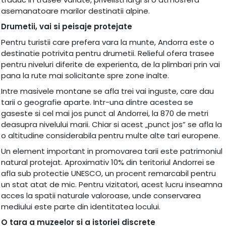
asemanatoare marilor destinatii alpine.
Drumetii, vai si peisaje protejate
Pentru turistii care prefera vara la munte, Andorra este o
destinatie potrivita pentru drumetii. Relieful ofera trasee
pentru niveluri diferite de experienta, de la plimbari prin vai
pana la rute mai solicitante spre zone inalte.
Intre masivele montane se afla trei vai inguste, care dau
tarii o geografie aparte. Intr-una dintre acestea se
gaseste si cel mai jos punct al Andorrei, la 870 de metri
deasupra nivelului marii. Chiar si acest „punct jos” se afla la
o altitudine considerabila pentru multe alte tari europene.
Un element important in promovarea tarii este patrimoniul
natural protejat. Aproximativ 10% din teritoriul Andorrei se
afla sub protectie UNESCO, un procent remarcabil pentru
un stat atat de mic. Pentru vizitatori, acest lucru inseamna
acces la spatii naturale valoroase, unde conservarea
mediului este parte din identitatea locului.
O tara a muzeelor si a istoriei discrete