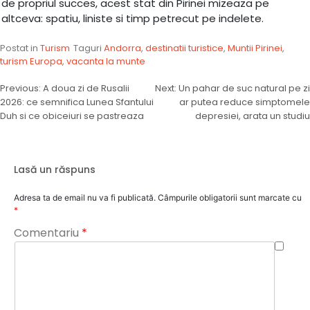
de propriul succes, acest stat din Pirinei mizeaza pe
altceva: spatiu, liniste si timp petrecut pe indelete.
Postat in
Turism
Taguri
Andorra
,
destinatii turistice
,
Muntii Pirinei
,
turism Europa
,
vacanta la munte
Navigare
Previous:
A doua zi de Rusalii
Next:
Un pahar de suc natural pe zi
2026: ce semnifica Lunea Sfantului
ar putea reduce simptomele
în
Duh si ce obiceiuri se pastreaza
depresiei, arata un studiu
articole
Lasă un răspuns
Adresa ta de email nu va fi publicată.
Câmpurile obligatorii sunt marcate cu
*
Comentariu
*