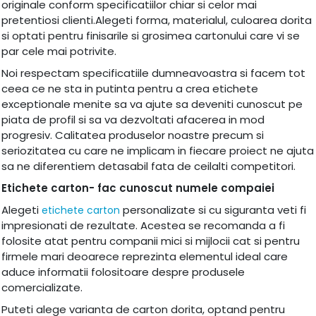
originale conform specificatiilor chiar si celor mai
pretentiosi clienti.Alegeti forma, materialul, culoarea dorita
si optati pentru finisarile si grosimea cartonului care vi se
par cele mai potrivite.
Noi respectam specificatiile dumneavoastra si facem tot
ceea ce ne sta in putinta pentru a crea etichete
exceptionale menite sa va ajute sa deveniti cunoscut pe
piata de profil si sa va dezvoltati afacerea in mod
progresiv. Calitatea produselor noastre precum si
seriozitatea cu care ne implicam in fiecare proiect ne ajuta
sa ne diferentiem detasabil fata de ceilalti competitori.
Etichete carton- fac cunoscut numele compaiei
Alegeti
personalizate si cu siguranta veti fi
etichete carton
impresionati de rezultate. Acestea se recomanda a fi
folosite atat pentru companii mici si mijlocii cat si pentru
firmele mari deoarece reprezinta elementul ideal care
aduce informatii folositoare despre produsele
comercializate.
Puteti alege varianta de carton dorita, optand pentru