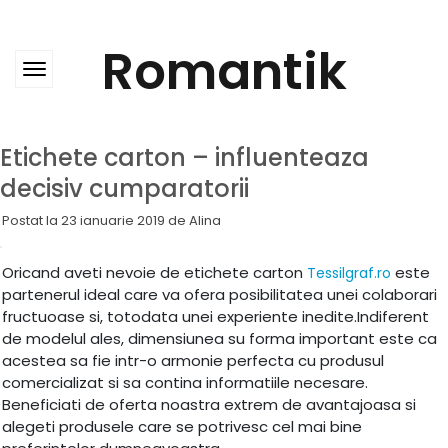
Skip
to
content
Romantik
Etichete carton – influenteaza
decisiv cumparatorii
Postat la
23 ianuarie 2019
de
Alina
Oricand aveti nevoie de etichete carton
este
Tessilgraf.ro
partenerul ideal care va ofera posibilitatea unei colaborari
fructuoase si, totodata unei experiente inedite.Indiferent
de modelul ales, dimensiunea su forma important este ca
acestea sa fie intr-o armonie perfecta cu produsul
comercializat si sa contina informatiile necesare.
Beneficiati de oferta noastra extrem de avantajoasa si
alegeti produsele care se potrivesc cel mai bine