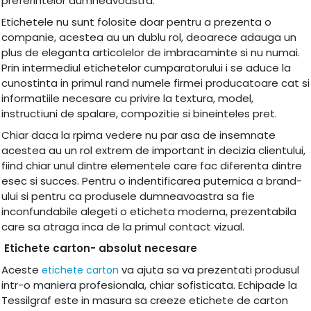
preferintelor dumneavoastra.
Etichetele nu sunt folosite doar pentru a prezenta o
companie, acestea au un dublu rol, deoarece adauga un
plus de eleganta articolelor de imbracaminte si nu numai.
Prin intermediul etichetelor cumparatorului i se aduce la
cunostinta in primul rand numele firmei producatoare cat si
informatiile necesare cu privire la textura, model,
instructiuni de spalare, compozitie si bineinteles pret.
Chiar daca la rpima vedere nu par asa de insemnate
acestea au un rol extrem de important in decizia clientului,
fiind chiar unul dintre elementele care fac diferenta dintre
esec si succes. Pentru o indentificarea puternica a brand-
ului si pentru ca produsele dumneavoastra sa fie
inconfundabile alegeti o eticheta moderna, prezentabila
care sa atraga inca de la primul contact vizual.
Etichete carton- absolut necesare
Aceste
va ajuta sa va prezentati produsul
etichete carton
intr-o maniera profesionala, chiar sofisticata. Echipade la
Tessilgraf este in masura sa creeze etichete de carton