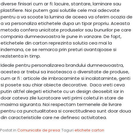
diverse finisari cum ar fi: lacuire, stantare, laminare sau
plastifiere. Noi putem gasi solutiile cele mai adecvate
pentru a va scoate la lumina de aceea va oferim ocazia de
a va personaliza etichetele dupa un tipar propriu. Aceasta
metoda confera unicitate produselor sau bunurilor pe care
compania dumneavoastra le pune in vanzare. De fapt,
etichetele din carton reprezinta solutia cea mai la
indemana, ce se remarca prin preturi avantajoase si
rezistenta in timp.
Ideale pentru personalizarea brandului dumneavoastra,
acestea ar trebui sa insoteasca o diversitate de produse,
cum ar fi : articole de imbracaminte si incalataminte, genti
si posete sau chiar obiecte decorative. Daca vreti ceva
putin altfel alegeti etichete cu un design deosebit iar in
doar cateva zile lucratoare veti primi coletul in stare de
maxima siguranta. Noi respectam termenele de livrare
pentru ca punctualitatea si corectitudinea sunt doar doua
din caracteristicile care ne definesc activitatea.
Postat in
Comunicate de presa
Taguri
etichete carton