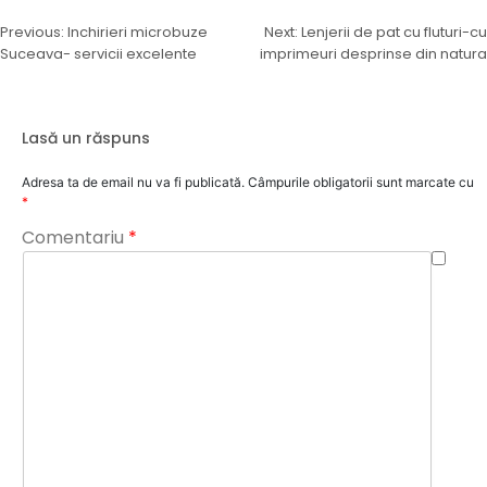
Navigare
Previous:
Inchirieri microbuze
Next:
Lenjerii de pat cu fluturi-cu
Suceava- servicii excelente
imprimeuri desprinse din natura
în
articole
Lasă un răspuns
Adresa ta de email nu va fi publicată.
Câmpurile obligatorii sunt marcate cu
*
Comentariu
*