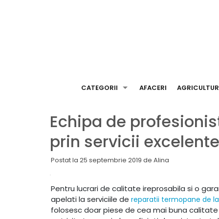
Skip
to
content
CATEGORII
AFACERI
AGRICULTU
Echipa de profesionis
prin servicii excelen
Postat la
25 septembrie 2019
de
Alina
Pentru lucrari de calitate ireprosabila si o ga
apelati la serviciile de
reparatii termopane de la
folosesc doar piese de cea mai buna calitate s