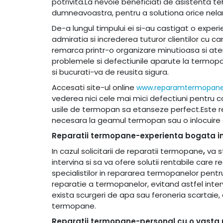
potrivita.La nevoie beneficiati de asistenta te
dumneavoastra, pentru a solutiona orice nelamu
De-a lungul timpului ei si-au castigat o exper
admiratia si increderea tuturor clientilor cu 
remarca printr-o organizare minutioasa si atent
problemele si defectiunile aparute la termopa
si bucurati-va de reusita sigura.
Accesati site-ul online
www.reparamtermopane
vederea nici cele mai mici defectiuni pentru 
usile de termopan sa etanseze perfect.Este rec
necesara la geamul termopan sau o inlocuire a
Reparatii termopane-experienta bogata i
In cazul solicitarii de reparatii termopane
,
va s
intervina si sa va ofere solutii rentabile care
specialistilor in repararea termopanelor pentru
reparatie a termopanelor, evitand astfel inte
exista scurgeri de apa sau feroneria scartaie, 
termopane.
Reparatii termopane-personal cu o vasta 