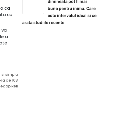
dimineata pot fi mai
ra ca
bune pentru inima. Care
nta cu
este intervalul ideal si ce
arata studiile recente
a va
de a
tate
 si simplu
era de 108
egapixeli