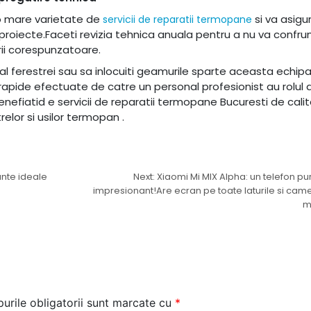
 o mare varietate de
si va asigu
servicii de reparatii termopane
 proiecte.Faceti revizia tehnica anuala pentru a nu va confru
rii corespunzatoare.
l ferestrei sau sa inlocuiti geamurile sparte aceasta echip
 rapide efectuate de catre un personal profesionist au rolul 
nefiatid e servicii de reparatii termopane Bucuresti de cali
elor si usilor termopan .
ante ideale
Next:
Xiaomi Mi MIX Alpha: un telefon pur
impresionant!Are ecran pe toate laturile si cam
m
urile obligatorii sunt marcate cu
*