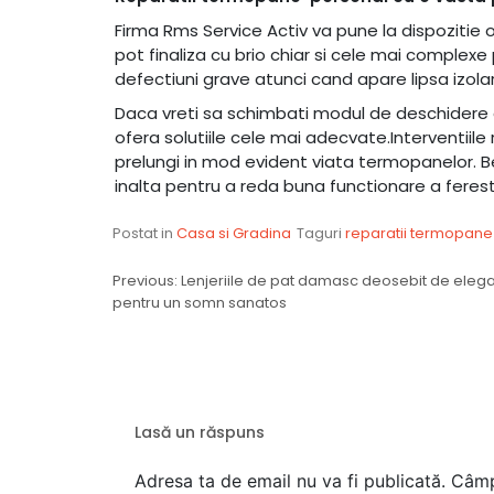
Firma Rms Service Activ va pune la dispozitie
pot finaliza cu brio chiar si cele mai complexe
defectiuni grave atunci cand apare lipsa izola
Daca vreti sa schimbati modul de deschidere a
ofera solutiile cele mai adecvate.Interventiile
prelungi in mod evident viata termopanelor. Be
inalta pentru a reda buna functionare a ferestr
Postat in
Casa si Gradina
Taguri
reparatii termopane
Navigare
Previous:
Lenjeriile de pat damasc deosebit de eleg
pentru un somn sanatos
în
articole
Lasă un răspuns
Adresa ta de email nu va fi publicată.
Câmp