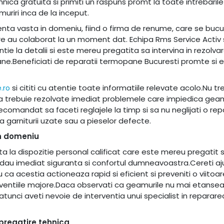
hnica gratuita si primiti un raspuns promt la toate intrebarile
riri inca de la inceput.
ienta vasta in domeniu, fiind o firma de renume, care se buc
care au colaborat la un moment dat. Echipa Rms Service Activ
ie la detalii si este mereu pregatita sa intervina in rezolva
ne.Beneficiati de reparatii termopane Bucuresti promte si e
si cititi cu atentie toate informatiile relevate acolo.Nu tr
.ro
ca trebuie rezolvate imediat problemele care impiedica geamu
omandat sa faceti reglajele la timp si sa nu neglijati o rep
 garniturii uzate sau a pieselor defecte.
n domeniu
ta la dispozitie personal calificat care este mereu pregatit 
 redau imediat siguranta si confortul dumneavoastra.Cereti aj
 ca acestia actioneaza rapid si eficient si preveniti o viitoar
rventiile majore.Daca observati ca geamurile nu mai etansea
atunci aveti nevoie de interventia unui specialist in reparar
pregatire tehnica