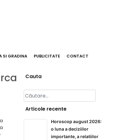
 SI GRADINA
PUBLICITATE
CONTACT
arca
Cauta
Caută
după:
Articole recente
sa
Horoscop august 2026:
ca
o luna a deciziilor
e
importante, a relatiilor