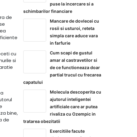
puse la incercare si a
schimbarilor financiare
ura de
Mancare de dovlecei cu
 se
rosii si usturoi, reteta
rea
simpla care aduce vara
ficiente
in farfurie
Cum scapi de gustul
eceti cu
rile si
amar al castravetilor si
aratie
de ce functioneaza doar
partial trucul cu frecarea
capatului
Molecula descoperita cu
sa
utorul
ajutorul inteligentei
e
artificiale care ar putea
za bine,
rivaliza cu Ozempic in
ea de
tratarea obezitatii
Exercitiile facute