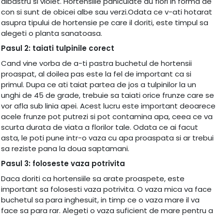
albastru si violet. Hortensiile paniculate au flori in forma de
con si sunt de obicei albe sau verzi.Odata ce v-ati hotarat
asupra tipului de hortensie pe care il doriti, este timpul sa
alegeti o planta sanatoasa.
Pasul 2: taiati tulpinile corect
Cand vine vorba de a-ti pastra buchetul de hortensii
proaspat, al doilea pas este la fel de important ca si
primul. Dupa ce ati taiat partea de jos a tulpinilor la un
unghi de 45 de grade, trebuie sa taiati orice frunze care se
vor afla sub linia apei. Acest lucru este important deoarece
acele frunze pot putrezi si pot contamina apa, ceea ce va
scurta durata de viata a florilor tale. Odata ce ai facut
asta, le poti pune intr-o vaza cu apa proaspata si ar trebui
sa reziste pana la doua saptamani.
Pasul 3: foloseste vaza potrivita
Daca doriti ca hortensiile sa arate proaspete, este
important sa folosesti vaza potrivita. O vaza mica va face
buchetul sa para inghesuit, in timp ce o vaza mare il va
face sa para rar. Alegeti o vaza suficient de mare pentru a