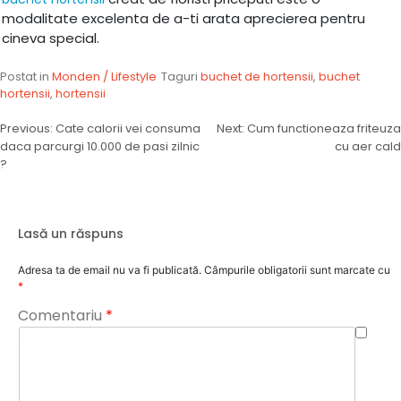
modalitate excelenta de a-ti arata aprecierea pentru
cineva special.
Postat in
Monden / Lifestyle
Taguri
buchet de hortensii
,
buchet
hortensii
,
hortensii
Navigare
Previous:
Cate calorii vei consuma
Next:
Cum functioneaza friteuza
daca parcurgi 10.000 de pasi zilnic
cu aer cald
în
?
articole
Lasă un răspuns
Adresa ta de email nu va fi publicată.
Câmpurile obligatorii sunt marcate cu
*
Comentariu
*