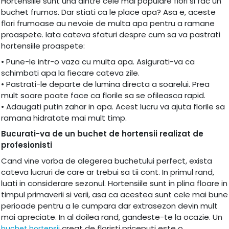
Hortensiile sunt una dintre cele mai populare flori si fac un
buchet frumos. Dar stiati ca le place apa? Asa e, aceste
flori frumoase au nevoie de multa apa pentru a ramane
proaspete. Iata cateva sfaturi despre cum sa va pastrati
hortensiile proaspete:
• Pune-le intr-o vaza cu multa apa. Asigurati-va ca
schimbati apa la fiecare cateva zile.
• Pastrati-le departe de lumina directa a soarelui. Prea
mult soare poate face ca florile sa se ofileasca rapid.
• Adaugati putin zahar in apa. Acest lucru va ajuta florile sa
ramana hidratate mai mult timp.
Bucurati-va de un buchet de hortensii realizat de
profesionisti
Cand vine vorba de alegerea buchetului perfect, exista
cateva lucruri de care ar trebui sa tii cont. In primul rand,
luati in considerare sezonul. Hortensiile sunt in plina floare in
timpul primaverii si verii, asa ca acestea sunt cele mai bune
perioade pentru a le cumpara dar extrasezon devin mult
mai apreciate. In al doilea rand, gandeste-te la ocazie. Un
creat de floristi priceputi este o
buchet hortensii