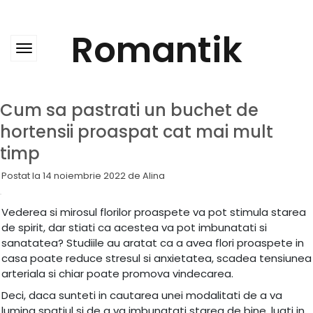
Skip
to
content
Romantik
Cum sa pastrati un buchet de
hortensii proaspat cat mai mult
timp
Postat la
14 noiembrie 2022
de
Alina
Vederea si mirosul florilor proaspete va pot stimula starea
de spirit, dar stiati ca acestea va pot imbunatati si
sanatatea? Studiile au aratat ca a avea flori proaspete in
casa poate reduce stresul si anxietatea, scadea tensiunea
arteriala si chiar poate promova vindecarea.
Deci, daca sunteti in cautarea unei modalitati de a va
lumina spatiul si de a va imbunatati starea de bine, luati in