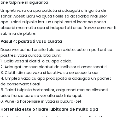
tine tulpinile in siguranta.
Umpleti vaza cu apa calduta si adaugati o lingurita de
zahar. Acest lucru va ajuta florile sa absoarba mai usor
apa. Taiati tulpinile intr-un unghi, astfel incat sa poata
absorbi mai multa apa si indepartati orice frunze care vor fi
sub linia de plutire.
Pasul 4: pastrati vaza curata
Daca vrei ca hortensiile tale sa reziste, este important sa
pastrezi vaza curata. Iata cum:
1. Goliti vaza si clatiti-o cu apa calda.
2. Adaugati cateva picaturi de inalbitor si amestecati-l.
3. Clatiti din nou vaza si lasati-o sa se usuce la aer.
4. Umpleti vaza cu apa proaspata si adaugati un pachet
de conservant floral.
5. Taiati tulpinile hortensiilor, asigurandu-va ca eliminati
orice frunze care se vor afla sub linia apei.
6. Pune-ti hortensiile in vaza si bucura-te!
Hortensia este o floare iubitoare de multa apa