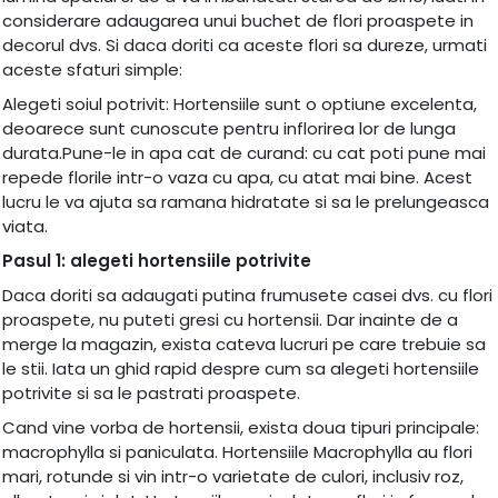
considerare adaugarea unui buchet de flori proaspete in
decorul dvs. Si daca doriti ca aceste flori sa dureze, urmati
aceste sfaturi simple:
Alegeti soiul potrivit: Hortensiile sunt o optiune excelenta,
deoarece sunt cunoscute pentru inflorirea lor de lunga
durata.Pune-le in apa cat de curand: cu cat poti pune mai
repede florile intr-o vaza cu apa, cu atat mai bine. Acest
lucru le va ajuta sa ramana hidratate si sa le prelungeasca
viata.
Pasul 1: alegeti hortensiile potrivite
Daca doriti sa adaugati putina frumusete casei dvs. cu flori
proaspete, nu puteti gresi cu hortensii. Dar inainte de a
merge la magazin, exista cateva lucruri pe care trebuie sa
le stii. Iata un ghid rapid despre cum sa alegeti hortensiile
potrivite si sa le pastrati proaspete.
Cand vine vorba de hortensii, exista doua tipuri principale:
macrophylla si paniculata. Hortensiile Macrophylla au flori
mari, rotunde si vin intr-o varietate de culori, inclusiv roz,