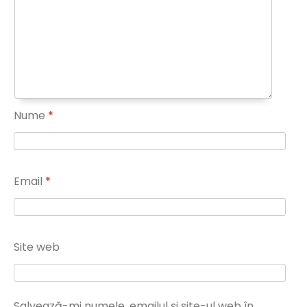
Nume
*
Email
*
Site web
Salvează-mi numele, emailul și site-ul web în