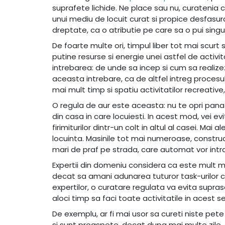
suprafete lichide. Ne place sau nu, curatenia 
unui mediu de locuit curat si propice desfasura
dreptate, ca o atributie pe care sa o pui singur
De foarte multe ori, timpul liber tot mai scurt
putine resurse si energie unei astfel de activit
intrebarea: de unde sa incep si cum sa realizez
aceasta intrebare, ca de altfel intreg procesu
mai mult timp si spatiu activitatilor recreative,
O regula de aur este aceasta: nu te opri pana
din casa in care locuiesti. In acest mod, vei e
firimiturilor dintr-un colt in altul al casei. Ma
locuinta. Masinile tot mai numeroase, constructi
mari de praf pe strada, care automat vor intra
Expertii din domeniu considera ca este mult ma
decat sa amani adunarea tuturor task-urilor cas
expertilor, o curatare regulata va evita supras
aloci timp sa faci toate activitatile in acest s
De exemplu, ar fi mai usor sa cureti niste pe
si sunt proaspete, decat dupa mai multe zile,