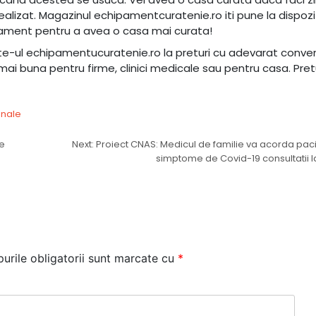
alizat. Magazinul echipamentcuratenie.ro iti pune la dispozi
ipament pentru a avea o casa mai curata!
ite-ul echipamentucuratenie.ro la preturi cu adevarat conven
ai buna pentru firme, clinici medicale sau pentru casa. Pret
onale
te
Next:
Proiect CNAS: Medicul de familie va acorda paci
simptome de Covid-19 consultatii l
urile obligatorii sunt marcate cu
*