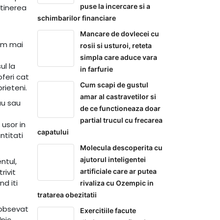
puse la incercare si a
ntinerea
schimbarilor financiare
Mancare de dovlecei cu
cam mai
rosii si usturoi, reteta
simpla care aduce vara
ul la
in farfurie
oferi cat
Cum scapi de gustul
rieteni.
amar al castravetilor si
au sau
de ce functioneaza doar
partial trucul cu frecarea
 usor in
capatului
ntitati
Molecula descoperita cu
ajutorul inteligentei
ntul,
artificiale care ar putea
rivit
d iti
rivaliza cu Ozempic in
tratarea obezitatii
 obsevat
Exercitiile facute
lnic