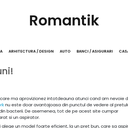
Romantik
RA
ARHITECTURA / DESIGN
AUTO
BANCI / ASIGURARI
CASA
ni!
 care ma aprovizionez intotdeauna atunci cand am nevoie 
nu este doar avantajoasa din punctul de vedere al pretului
rk
% din bacterii. De asemenea, tot de pe acest site cumpar
at si un aspirator.
ti alege un model foarte eficient, la un pret bun, care sa aspi