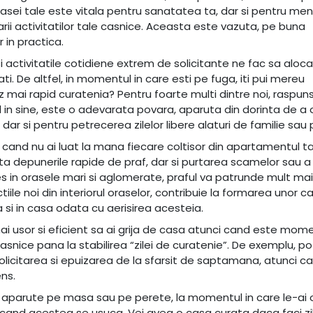
casei tale este vitala pentru sanatatea ta, dar si pentru me
rii activitatilor tale casnice. Aceasta este vazuta, pe buna
 in practica.
 si activitatile cotidiene extrem de solicitante ne fac sa alo
ati. De altfel, in momentul in care esti pe fuga, iti pui mereu
 mai rapid curatenia? Pentru foarte multi dintre noi, raspuns
l in sine, este o adevarata povara, aparuta din dorinta de a 
 dar si pentru petrecerea zilelor libere alaturi de familie sau p
 cand nu ai luat la mana fiecare coltisor din apartamentul t
vita depunerile rapide de praf, dar si purtarea scamelor sau a
i ales in orasele mari si aglomerate, praful va patrunde mult mai
ile noi din interiorul oraselor, contribuie la formarea unor ca
 si in casa odata cu aerisirea acesteia.
i usor si eficient sa ai grija de casa atunci cand este mome
nice pana la stabilirea “zilei de curatenie”. De exemplu, pot
olicitarea si epuizarea de la sfarsit de saptamana, atunci can
ens.
te aparute pe masa sau pe perete, la momentul in care le-ai
 cand acestea se usuca. Vei avea o casa curata daca faci zi