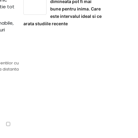
dimineata pot fi mai
tie tot
bune pentru inima. Care
este intervalul ideal si ce
abile,
arata studiile recente
uri
entilor cu
a distanta