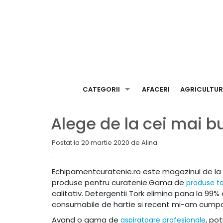
Skip
to
content
CATEGORII
AFACERI
AGRICULTU
Alege de la cei mai bu
Postat la
20 martie 2020
de
Alina
Echipamentcuratenie.ro este magazinul de la
produse pentru curatenie.Gama de
produse to
calitativ. Detergentii Tork elimina pana la 99
consumabile de hartie si recent mi-am cumpar
Avand o gama de
, po
aspiratoare profesionale