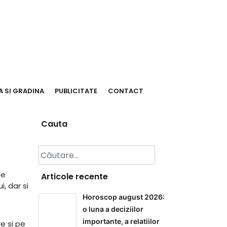
 SI GRADINA
PUBLICITATE
CONTACT
Cauta
Caută
după:
de
Articole recente
, dar si
Horoscop august 2026:
o luna a deciziilor
importante, a relatiilor
re si pe