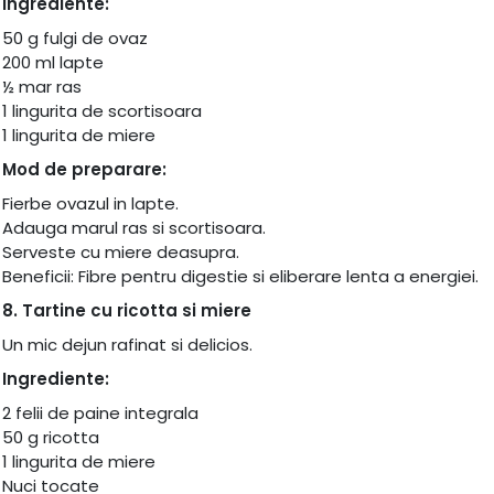
Ingrediente:
50 g fulgi de ovaz
200 ml lapte
½ mar ras
1 lingurita de scortisoara
1 lingurita de miere
Mod de preparare:
Fierbe ovazul in lapte.
Adauga marul ras si scortisoara.
Serveste cu miere deasupra.
Beneficii: Fibre pentru digestie si eliberare lenta a energiei.
8. Tartine cu ricotta si miere
Un mic dejun rafinat si delicios.
Ingrediente:
2 felii de paine integrala
50 g ricotta
1 lingurita de miere
Nuci tocate