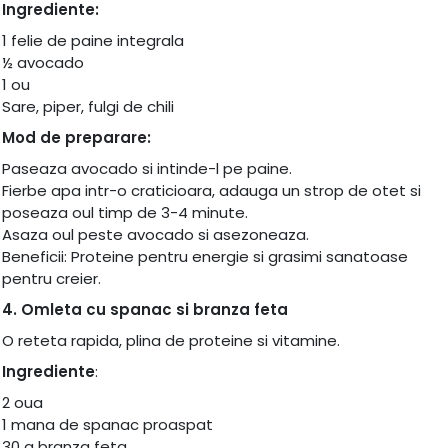
Ingrediente:
1 felie de paine integrala
½ avocado
1 ou
Sare, piper, fulgi de chili
Mod de preparare:
Paseaza avocado si intinde-l pe paine.
Fierbe apa intr-o craticioara, adauga un strop de otet si
poseaza oul timp de 3-4 minute.
Asaza oul peste avocado si asezoneaza.
Beneficii: Proteine pentru energie si grasimi sanatoase
pentru creier.
4. Omleta cu spanac si branza feta
O reteta rapida, plina de proteine si vitamine.
Ingrediente
:
2 oua
1 mana de spanac proaspat
30 g branza feta