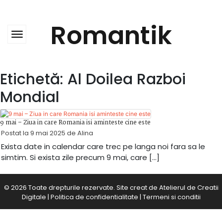
Skip
to
content
Romantik
Etichetă:
Al Doilea Razboi
Mondial
9 mai – Ziua in care Romania isi aminteste cine este
Postat la
9 mai 2025
de
Alina
Exista date in calendar care trec pe langa noi fara sa le
simtim. Si exista zile precum 9 mai, care […]
© 2026 Toate drepturile rezervate. Site creat de
Atelierul de Creatii
Digitale
|
Politica de confidentialitate
|
Termeni si conditii