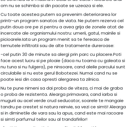
om nu se schimba si din pacate se uzeaza si ele.
Cu toate acestea putem sa prevenim deteriorarea lor
printr-un program sanatos de viata. Ne putem rezerva cel
putin doua ore pe zi pentru a avea grija de zonele atat de
incercate ale organismului nostru: umerii, gatul, mainile si
picioarele.Iata un program menit sa te fereasca de
temutele infiltratii sau de alte tratamente dureroase:
-cel putin 30 de minute sa alergi prin parc cu placere.Poti
face acest lucru si pe ploaie (daca nu toarna cu galeata si
nu tuna si nu fulgera), pe ninsoare, cand aleile parcului sunt
circulabile si nu este gerul Bobotezei. Numai cand nu se
poate iesi din casa opresti alergarea ta zilnica.
Nu te pune nimeni sa dai proba de viteza, ci mai de graba
o proba de rezistenta. Alearga primavara, cand iarba si
mugurii au acel verde crud seducator, soarele te mangaie
tandru pe crestet si natura reinvie, sa vezi ce simti! Alearga
si in diminetile de vara sau la apus, cand este mai racoare
si simti parfumul teilor sau al trandafirilor!