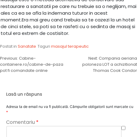
restaurare a sanatatii pe care nu trebuie sa o neglijam, mai
ales ca ea se afla la indemana tuturor in acest
moment.Era mai greu cand trebuia sa te cazezi la un hotel
de cinci stele, sa poti sa te rasfeti cu o sedinta de masaj si
totul era extrem de costisitor.
Postat in
Sanatate
Taguri
masajul terapeutic
Navigare
Previous:
Cabine-
Next:
Compania aeriana
containere.ro/cabine-de-paza
poloneza LOT a achizitionat
în
pot fi comandate online
Thomas Cook Condor
articole
Lasă un răspuns
Adresa ta de email nu va fi publicată.
Câmpurile obligatorii sunt marcate cu
*
Comentariu
*