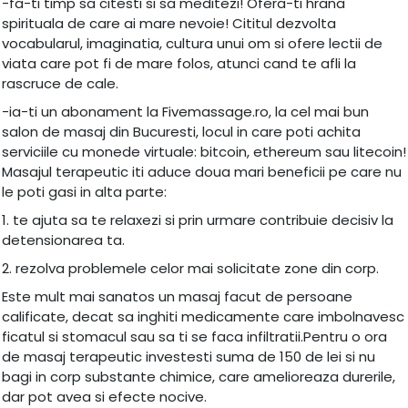
-fa-ti timp sa citesti si sa meditezi! Ofera-ti hrana
spirituala de care ai mare nevoie! Cititul dezvolta
vocabularul, imaginatia, cultura unui om si ofere lectii de
viata care pot fi de mare folos, atunci cand te afli la
rascruce de cale.
-ia-ti un abonament la Fivemassage.ro, la cel mai bun
salon de masaj din Bucuresti, locul in care poti achita
serviciile cu monede virtuale: bitcoin, ethereum sau litecoin!
Masajul terapeutic iti aduce doua mari beneficii pe care nu
le poti gasi in alta parte:
1. te ajuta sa te relaxezi si prin urmare contribuie decisiv la
detensionarea ta.
2. rezolva problemele celor mai solicitate zone din corp.
Este mult mai sanatos un masaj facut de persoane
calificate, decat sa inghiti medicamente care imbolnavesc
ficatul si stomacul sau sa ti se faca infiltratii.Pentru o ora
de masaj terapeutic investesti suma de 150 de lei si nu
bagi in corp substante chimice, care amelioreaza durerile,
dar pot avea si efecte nocive.