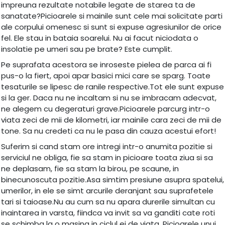
impreuna rezultate notabile legate de starea ta de
sanatate?Picioarele si mainile sunt cele mai solicitate parti
ale corpului omenesc si sunt si expuse agresiunilor de orice
fel. Ele stau in bataia soarelui. Nu ai facut niciodata o
insolatie pe umeri sau pe brate? Este cumplit.
Pe suprafata acestora se inroseste pielea de parca ai fi
pus-o la fiert, apoi apar basici mici care se sparg. Toate
tesaturile se lipesc de ranile respective.Tot ele sunt expuse
si la ger. Daca nu ne incaltam si nu se imbracam adecvat,
ne alegem cu degeraturi grave.Picioarele parcurg intr-o
viata zeci de mii de kilometri, iar mainile cara zeci de mii de
tone. Sa nu credeti ca nu le pasa din cauza acestui efort!
Suferim si cand stam ore intregi intr-o anumita pozitie si
serviciul ne obliga, fie sa stam in picioare toata ziua si sa
ne deplasam, fie sa stam la birou, pe scaune, in
binecunoscuta pozitie.Asa simtim presiune asupra spatelui,
umerilor, in ele se simt arcurile deranjant sau suprafetele
tari si taioase.Nu au cum sa nu apara durerile simultan cu
inaintarea in varsta, fiindca va invit sa va ganditi cate roti
se schimba la o masina in ciclul ei de viata. Picioarele unui