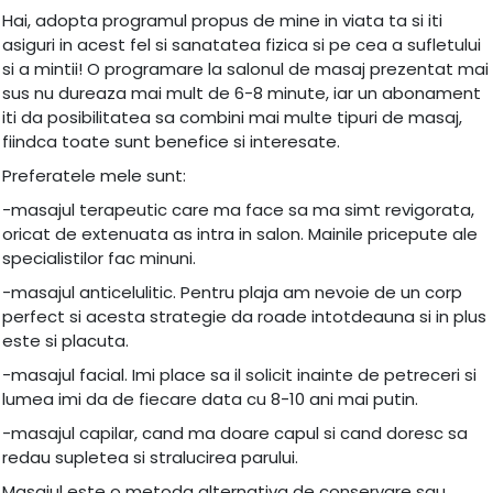
Hai, adopta programul propus de mine in viata ta si iti
asiguri in acest fel si sanatatea fizica si pe cea a sufletului
si a mintii! O programare la salonul de masaj prezentat mai
sus nu dureaza mai mult de 6-8 minute, iar un abonament
iti da posibilitatea sa combini mai multe tipuri de masaj,
fiindca toate sunt benefice si interesate.
Preferatele mele sunt:
-masajul terapeutic care ma face sa ma simt revigorata,
oricat de extenuata as intra in salon. Mainile pricepute ale
specialistilor fac minuni.
-masajul anticelulitic. Pentru plaja am nevoie de un corp
perfect si acesta strategie da roade intotdeauna si in plus
este si placuta.
-masajul facial. Imi place sa il solicit inainte de petreceri si
lumea imi da de fiecare data cu 8-10 ani mai putin.
-masajul capilar, cand ma doare capul si cand doresc sa
redau supletea si stralucirea parului.
Masajul este o metoda alternativa de conservare sau