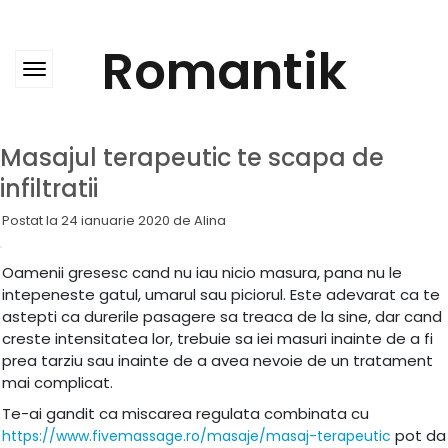
Skip
to
content
Romantik
Masajul terapeutic te scapa de
infiltratii
Postat la
24 ianuarie 2020
de
Alina
Oamenii gresesc cand nu iau nicio masura, pana nu le
intepeneste gatul, umarul sau piciorul. Este adevarat ca te
astepti ca durerile pasagere sa treaca de la sine, dar cand
creste intensitatea lor, trebuie sa iei masuri inainte de a fi
prea tarziu sau inainte de a avea nevoie de un tratament
mai complicat.
Te-ai gandit ca miscarea regulata combinata cu
pot da
https://www.fivemassage.ro/masaje/masaj-terapeutic