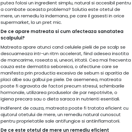
putea folosi un ingredient simplu, natural si accesibil pentru
a combate aceasta problema? Solutia este otetul de
mere, un remediu la indemana, pe care il gasesti in orice
supermarket, la un pret mic.
De ce apare matreata si cum afecteaza sanatatea
scalpului?
Matreata apare atunci cand celulele pielii de pe scalp se
descuameaza intr-un ritm accelerat, fiind adesea insotita
de mancarime, roseata si, uneori, iritatii. Cea mai frecventa
cauza este dermatita seboreica, o afectiune care se
manifesta prin productia excesiva de sebum si aparitia de
placi albe sau galbui pe piele. De asemenea, matreata
poate fi agravata de factori precum stresul, schimbarile
hormonale, utilizarea produselor de par nepotrivite, o
igiena precara sau o dieta saraca in nutrienti esentiali.
Indiferent de cauza, matreata poate fi tratata eficient cu
ajutorul otetului de mere, un remediu natural cunoscut
pentru proprietatile sale antifungice si antiinflamatorii.
De ce este otetul de mere un remediu eficient