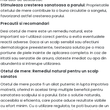
Stimuleaza cresterea sanatoasa a parului:
Proprietatile
otetului de mere contribuie la o buna circulatie a sangelui,
favorizand astfel cresterea parului.
Precautii si recomandari
Desi otetul de mere este un remediu natural, este
important sa-l utilizezi corect pentru a evita eventualele
reactii adverse. Daca ai un scalp sensibil sau afectiuni
dermatologice preexistente, testeaza solutia pe o mica
portiune de piele inainte de aplicarea completa. In caz de
iritatii sau senzatie de arsura, clateste imediat cu apa din
abundenta si intrerupe utilizarea.
Otetul de mere: Remediul natural pentru un scalp
sanatos
Otetul de mere poate fi un aliat puternic in lupta impotriva
matretii, oferind in acelasi timp multiple beneficii pentru
sanatatea scalpului si a parului. Este o solutie naturala,
accesibila si eficienta, care poate aduce rezultate vizibile
cu efort minim. Cu o utilizare regulata, te poti bucura de un