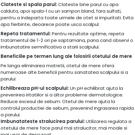
Clateste si spala parul:
Clateste bine parul cu apa
calduta, apoi spala-l cu un sampon bland, fara sulfati,
pentru a indeparta toate urmele de otet si impuritati. Evita
apa fierbinte, deoarece poate usca scalpul.
Repeta tratamentul:
Pentru rezultate optime, repeta
tratamentul de 1-2 ori pe saptamana, pana cand observi o
imbunatatire semnificativa a starii scalpului.
Beneficiile pe termen lung ale folosirii otetului de mere
Pe langa eliminarea matretii, otetul de mere ofera
numeroase alte beneficii pentru sanatatea scalpului si a
parului:
Echilibreaza pH-ul scalpului:
Un pH echilibrat ajuta la
prevenirea iritatiilor si a altor probleme dermatologice.
Reduce excesul de sebum: Otetul de mere ajuta la
controlul productiei de sebum, prevenind ingrasarea rapida
a parului.
Imbunatateste stralucirea parului:
Utilizarea regulata a
otetului de mere face parul mai stralucitor, mai moale si
mai usor de descurcat.