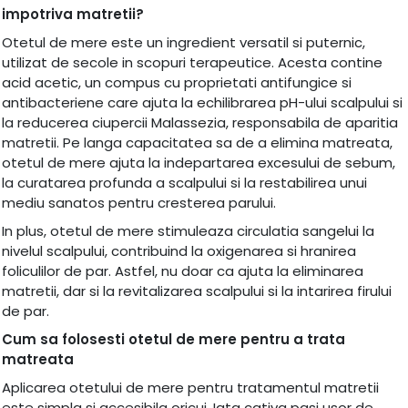
impotriva matretii?
Otetul de mere este un ingredient versatil si puternic,
utilizat de secole in scopuri terapeutice. Acesta contine
acid acetic, un compus cu proprietati antifungice si
antibacteriene care ajuta la echilibrarea pH-ului scalpului si
la reducerea ciupercii Malassezia, responsabila de aparitia
matretii. Pe langa capacitatea sa de a elimina matreata,
otetul de mere ajuta la indepartarea excesului de sebum,
la curatarea profunda a scalpului si la restabilirea unui
mediu sanatos pentru cresterea parului.
In plus, otetul de mere stimuleaza circulatia sangelui la
nivelul scalpului, contribuind la oxigenarea si hranirea
foliculilor de par. Astfel, nu doar ca ajuta la eliminarea
matretii, dar si la revitalizarea scalpului si la intarirea firului
de par.
Cum sa folosesti otetul de mere pentru a trata
matreata
Aplicarea otetului de mere pentru tratamentul matretii
este simpla si accesibila oricui. Iata cativa pasi usor de