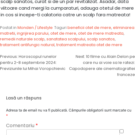
scalp sanatos, curat si de un par revitalizat. Asadar, data
viitoare cand mergi la cumparaturi, adauga otetul de mere
in cos si incepe-ti calatoria catre un scalp fara matreata!
Postat in
Monden / Lifestyle
Taguri
beneficii otet de mere
,
eliminarea
matretii
,
ingrijirea parului
,
otet de mere
,
otet de mere matreata
,
remedii naturale scalp
,
sanatatea scalpului
,
scalp sanatos
,
tratament antifungic natural
,
tratament matreata otet de mere
Navigare
Previous:
Horoscopul runelor
Next:
10 filme cu Alain Delon pe
pentru 2-8 septembrie 2024:
care nu ai voie sa le ratezi:
în
Previziunile lui Mihai Voropchievic
Capodopere ale cinematografiei
articole
franceze
Lasă un răspuns
Adresa ta de email nu va fi publicată.
Câmpurile obligatorii sunt marcate cu
*
Comentariu
*