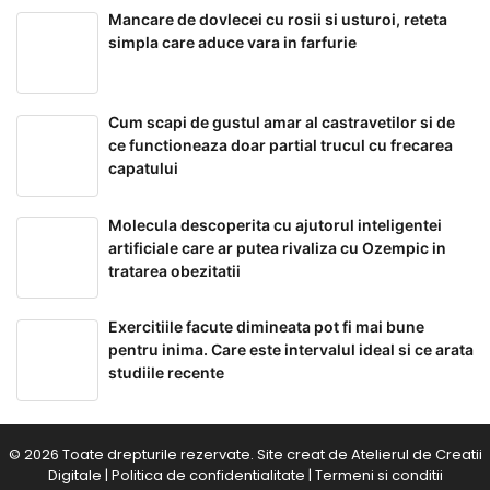
Mancare de dovlecei cu rosii si usturoi, reteta
simpla care aduce vara in farfurie
Cum scapi de gustul amar al castravetilor si de
ce functioneaza doar partial trucul cu frecarea
capatului
Molecula descoperita cu ajutorul inteligentei
artificiale care ar putea rivaliza cu Ozempic in
tratarea obezitatii
Exercitiile facute dimineata pot fi mai bune
pentru inima. Care este intervalul ideal si ce arata
studiile recente
© 2026 Toate drepturile rezervate. Site creat de
Atelierul de Creatii
Digitale
|
Politica de confidentialitate
|
Termeni si conditii