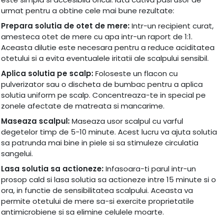
urmat pentru a obtine cele mai bune rezultate:
Prepara solutia de otet de mere:
Intr-un recipient curat,
amesteca otet de mere cu apa intr-un raport de 1:1.
Aceasta dilutie este necesara pentru a reduce aciditatea
otetului si a evita eventualele iritatii ale scalpului sensibil.
Aplica solutia pe scalp:
Foloseste un flacon cu
pulverizator sau o discheta de bumbac pentru a aplica
solutia uniform pe scalp. Concentreaza-te in special pe
zonele afectate de matreata si mancarime.
Maseaza scalpul:
Maseaza usor scalpul cu varful
degetelor timp de 5-10 minute. Acest lucru va ajuta solutia
sa patrunda mai bine in piele si sa stimuleze circulatia
sangelui.
Lasa solutia sa actioneze:
Infasoara-ti parul intr-un
prosop cald si lasa solutia sa actioneze intre 15 minute si o
ora, in functie de sensibilitatea scalpului. Aceasta va
permite otetului de mere sa-si exercite proprietatile
antimicrobiene si sa elimine celulele moarte.