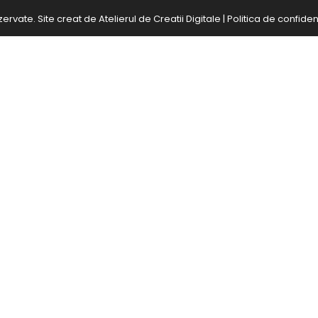
zervate. Site creat de
Atelierul de Creatii Digitale
|
Politica de confident