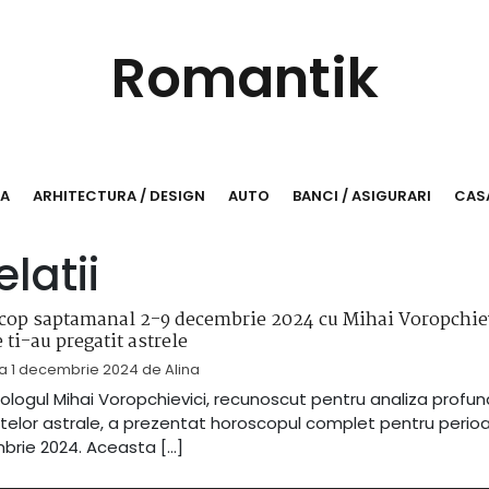
Romantik
RA
ARHITECTURA / DESIGN
AUTO
BANCI / ASIGURARI
CASA
elatii
cop saptamanal 2-9 decembrie 2024 cu Mihai Voropchiev
e ti-au pregatit astrele
la
1 decembrie 2024
de
Alina
logul Mihai Voropchievici, recunoscut pentru analiza profu
ntelor astrale, a prezentat horoscopul complet pentru perio
rie 2024. Aceasta […]