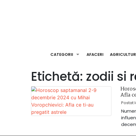
Skip
to
content
CATEGORII
AFACERI
AGRICULTU
Etichetă:
zodii si r
Horos
Afla c
Postat 
Numero
influe
decemb