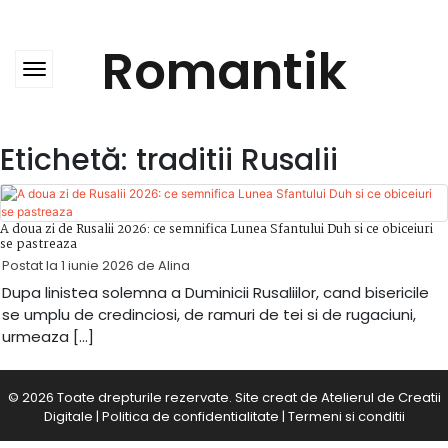
Skip
to
content
Romantik
Etichetă:
traditii Rusalii
A doua zi de Rusalii 2026: ce semnifica Lunea Sfantului Duh si ce obiceiuri
se pastreaza
Postat la
1 iunie 2026
de
Alina
Dupa linistea solemna a Duminicii Rusaliilor, cand bisericile
se umplu de credinciosi, de ramuri de tei si de rugaciuni,
urmeaza […]
© 2026 Toate drepturile rezervate. Site creat de
Atelierul de Creatii
Digitale
|
Politica de confidentialitate
|
Termeni si conditii