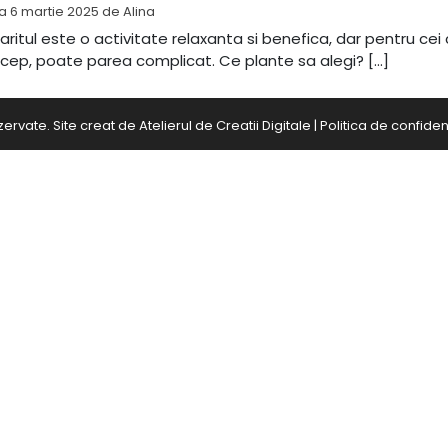
la
6 martie 2025
de
Alina
aritul este o activitate relaxanta si benefica, dar pentru cei
ncep, poate parea complicat. Ce plante sa alegi? […]
zervate. Site creat de
Atelierul de Creatii Digitale
|
Politica de confident