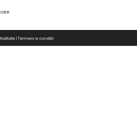
 care
ialitate
|
Termeni si conditii