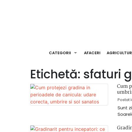
Skip
to
content
CATEGORII
AFACERI
AGRICULTU
Etichetă:
sfaturi 
Cum pr
umbrir
Postat 
Sunt zi
Soarel
Gradin