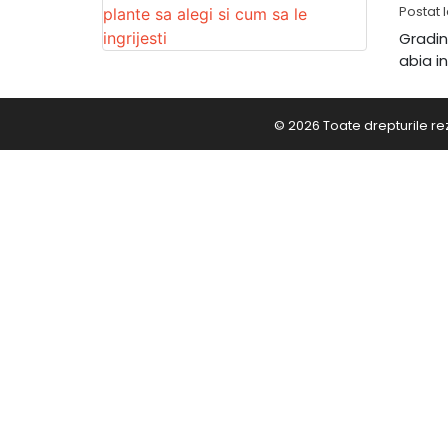
Postat 
Gradin
abia i
© 2026 Toate drepturile re