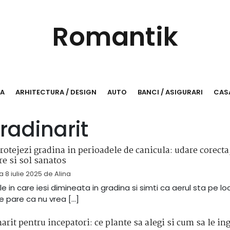
Romantik
RA
ARHITECTURA / DESIGN
AUTO
BANCI / ASIGURARI
CASA
gradinarit
otejezi gradina in perioadele de canicula: udare corecta
e si sol sanatos
la
8 iulie 2025
de
Alina
le in care iesi dimineata in gradina si simti ca aerul sta pe loc
e pare ca nu vrea […]
arit pentru incepatori: ce plante sa alegi si cum sa le ing