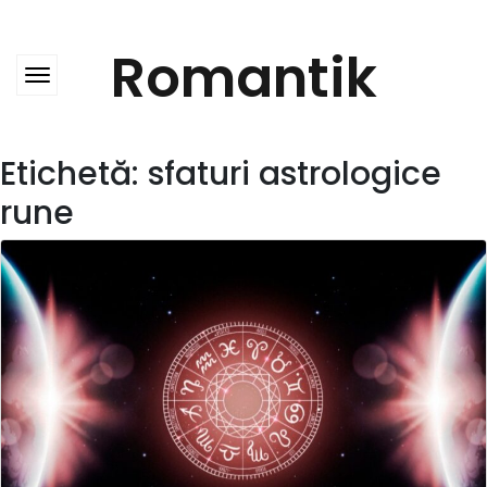
Skip
to
content
Romantik
Etichetă:
sfaturi astrologice
rune