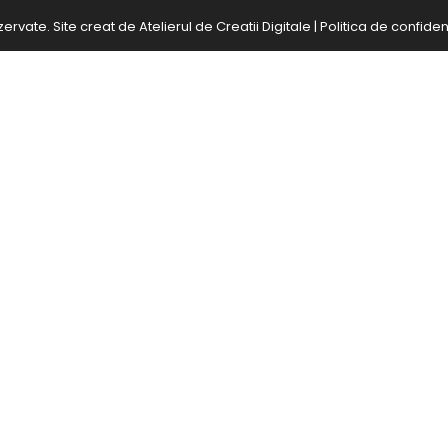
zervate. Site creat de
Atelierul de Creatii Digitale
|
Politica de confident