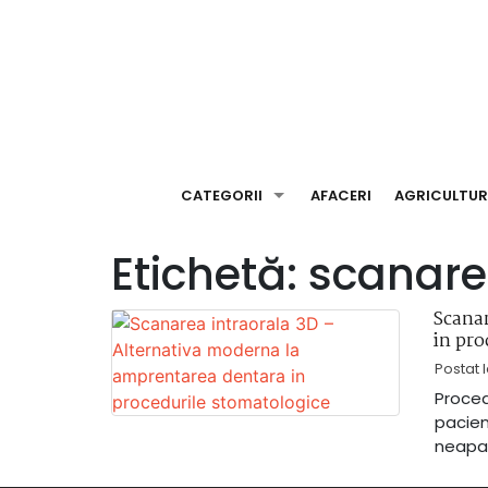
Skip
to
content
CATEGORII
AFACERI
AGRICULTU
Etichetă:
scanare
Scanar
in pro
Postat 
Proced
pacien
neapar