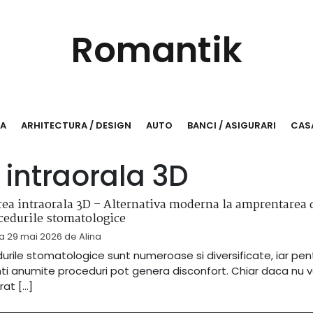
Romantik
RA
ARHITECTURA / DESIGN
AUTO
BANCI / ASIGURARI
CASA
 intraorala 3D
ea intraorala 3D – Alternativa moderna la amprentarea 
cedurile stomatologice
la
29 mai 2026
de
Alina
urile stomatologice sunt numeroase si diversificate, iar pent
ti anumite proceduri pot genera disconfort. Chiar daca nu 
at […]