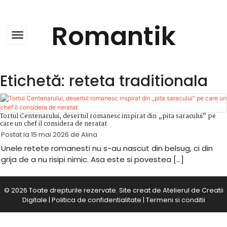
Skip
to
content
Romantik
Etichetă:
reteta traditionala
Tortul Centenarului, desertul romanesc inspirat din „pita saracului” pe
care un chef il considera de neratat
Postat la
15 mai 2026
de
Alina
Unele retete romanesti nu s-au nascut din belsug, ci din
grija de a nu risipi nimic. Asa este si povestea […]
© 2026 Toate drepturile rezervate. Site creat de
Atelierul de Creatii
Digitale
|
Politica de confidentialitate
|
Termeni si conditii