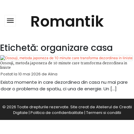
Skip
to
content
Romantik
Etichetă:
organizare casa
Oosouji, metoda japoneza de 10 minute care transforma dezordinea in
liniste
Postat la
10 mai 2026
de
Alina
Exista momente in care dezordinea din casa nu mai pare
doar o problema de spatiu, ci una de energie. Un […]
© 2026 Toate drepturile rezervate. Site creat de
Atelierul de Creatii
Digitale
|
Politica de confidentialitate
|
Termeni si conditii