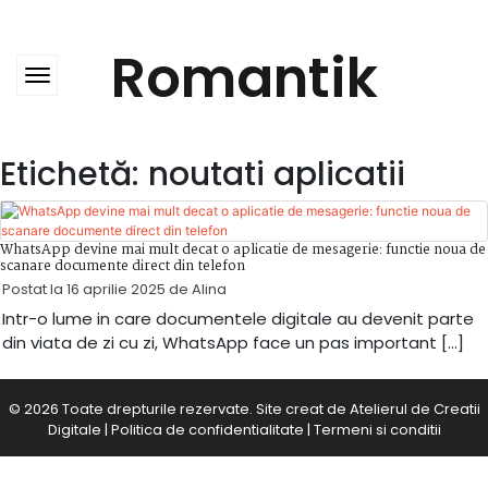
Skip
to
content
Romantik
Etichetă:
noutati aplicatii
WhatsApp devine mai mult decat o aplicatie de mesagerie: functie noua de
scanare documente direct din telefon
Postat la
16 aprilie 2025
de
Alina
Intr-o lume in care documentele digitale au devenit parte
din viata de zi cu zi, WhatsApp face un pas important […]
© 2026 Toate drepturile rezervate. Site creat de
Atelierul de Creatii
Digitale
|
Politica de confidentialitate
|
Termeni si conditii