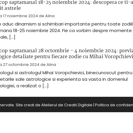
op saptamanal 18-25 noiembrie 2024: descopera ce ti-
it astrele
la
17 noiembrie 2024
de
Alina
e aduc dinamism si schimbari importante pentru toate zodiil
mana 18-25 noiembrie 2024. Fie ca vorbim despre momente
ale, […]
cop saptamanal 28 octombrie – 4 noiembrie 2024: previ
ogice detaliate pentru fiecare zodie cu Mihai Voropchievi
la
27 octombrie 2024
de
Alina
logul si astrologul Mihai Voropchievici, binecunoscut pentru
retarile sale astrologice si experienta sa vasta in domeniul
logiei, a realizat o […]
zervate. Site creat de
Atelierul de Creatii Digitale
|
Politica de confident