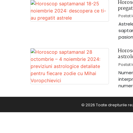
Horosc
pregat
Postat 
Astrel
sapta
pasion
Horos
astrol
Postat 
Numero
interp
numero
© 2026 Toate drepturile re