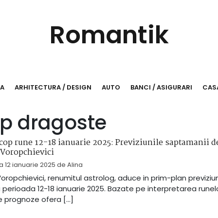
Romantik
RA
ARHITECTURA / DESIGN
AUTO
BANCI / ASIGURARI
CASA
p dragoste
op rune 12-18 ianuarie 2025: Previziunile saptamanii de
 Voropchievici
la
12 ianuarie 2025
de
Alina
Voropchievici, renumitul astrolog, aduce in prim-plan previziun
 perioada 12-18 ianuarie 2025. Bazate pe interpretarea runelo
 prognoze ofera […]