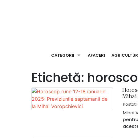
Skip
to
content
CATEGORII
AFACERI
AGRICULTU
Etichetă:
horosco
Horosc
Mihai
Postat 
Mihai 
pentru
aceste