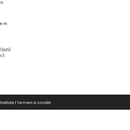
au
e in
ziuni
ci
ialitate
|
Termeni si conditii