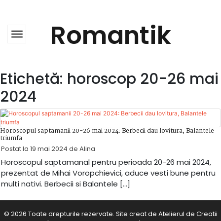
Skip
to
content
Romantik
Etichetă:
horoscop 20-26 mai
2024
Horoscopul saptamanii 20-26 mai 2024: Berbecii dau lovitura, Balantele
triumfa
Postat la
19 mai 2024
de
Alina
Horoscopul saptamanal pentru perioada 20-26 mai 2024,
prezentat de Mihai Voropchievici, aduce vesti bune pentru
multi nativi. Berbecii si Balantele […]
© 2026 Toate drepturile rezervate. Site creat de
Atelierul de Creatii