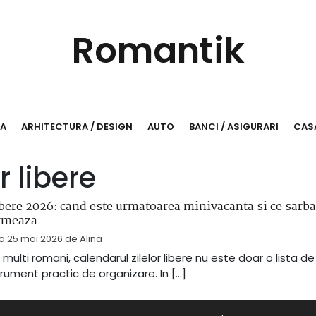
Romantik
RA
ARHITECTURA / DESIGN
AUTO
BANCI / ASIGURARI
CASA
 libere
ibere 2026: cand este urmatoarea minivacanta si ce sarba
rmeaza
la
25 mai 2026
de
Alina
 multi romani, calendarul zilelor libere nu este doar o lista de
trument practic de organizare. In […]