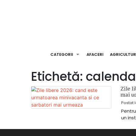
Skip
to
content
CATEGORII
AFACERI
AGRICULTU
Etichetă:
calendar
Zile l
mai u
Postat 
Pentru
un ins