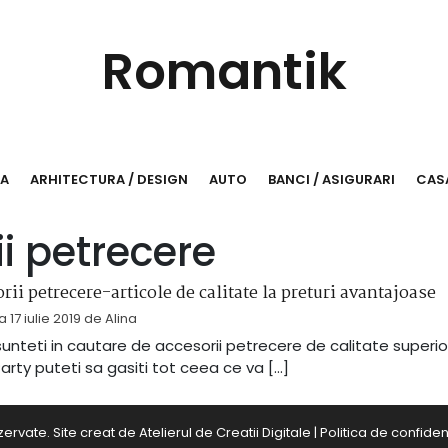
Romantik
RA
ARHITECTURA / DESIGN
AUTO
BANCI / ASIGURARI
CASA
i petrecere
rii petrecere-articole de calitate la preturi avantajoase
la
17 iulie 2019
de
Alina
unteti in cautare de accesorii petrecere de calitate superio
arty puteti sa gasiti tot ceea ce va […]
zervate. Site creat de
Atelierul de Creatii Digitale
|
Politica de confident