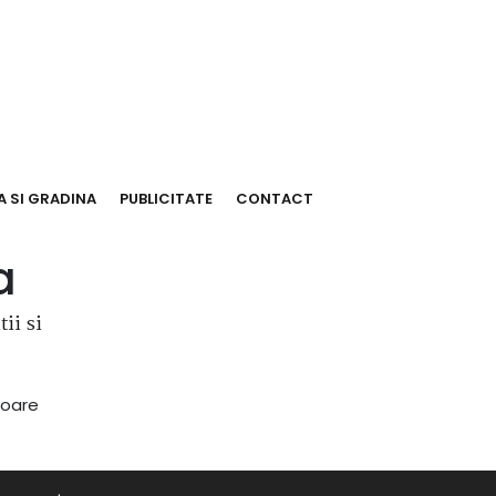
 SI GRADINA
PUBLICITATE
CONTACT
a
ii si
toare