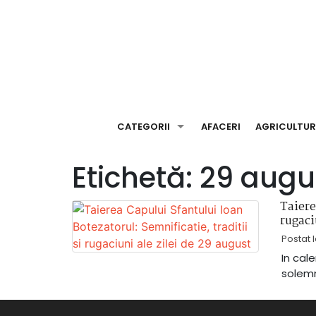
Skip
to
content
CATEGORII
AFACERI
AGRICULTU
Etichetă:
29 augu
Taiere
rugaci
Postat 
In cal
solemn