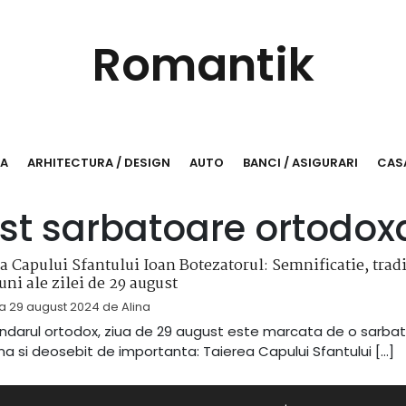
Romantik
RA
ARHITECTURA / DESIGN
AUTO
BANCI / ASIGURARI
CASA
st sarbatoare ortodox
a Capului Sfantului Ioan Botezatorul: Semnificatie, tradit
uni ale zilei de 29 august
la
29 august 2024
de
Alina
endarul ortodox, ziua de 29 august este marcata de o sarba
a si deosebit de importanta: Taierea Capului Sfantului […]