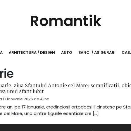
Romantik
RA
ARHITECTURA / DESIGN
AUTO
BANCI / ASIGURARI
CASA
rie
uarie, ziua Sfantului Antonie cel Mare: semnificatii, obic
ea unui sfant iubit
la
17 ianuarie 2026
de
Alina
are an, pe 17 ianuarie, credinciosii ortodocsi il cinstesc pe Sfa
e cel Mare, una dintre figurile esentiale ale […]