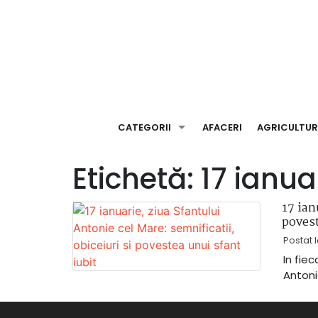
Skip
to
content
CATEGORII
AFACERI
AGRICULTU
Etichetă:
17 ianua
17 ian
povest
Postat 
In fiec
Antoni